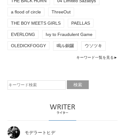
THE BACK HORN
04 Limited Sazabys
a flood of circle
ThreeOut
THE BOY MEETS GIRLS
PAELLAS
EVERLONG
Ivy to Fraudulent Game
OLEDICKFOGGY
鳴ル銅鑼
ウソツキ
キーワード一覧を見る►
モデラートヒデ