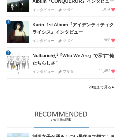
Album『CONQUEROR』インタビュー
1,814
インタビュー
ツボイ
4
Karin. 1st Album『アイデンティティク
ライシス』インタビュー
988
インタビュー
ツボイ
5
Nulbarichが『Who We Are』で示す“俺
たちらしさ”
11,452
インタビュー
フルタ
20位まで見る►
制服女子が踊る！つい最後まで観てしま