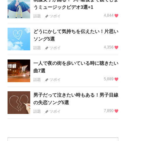
うミュージックビデオ3選+1
4,844
話題
ツボイ
どうにかして気持ちを伝えたい！片思い
ソング5選
4,356
話題
ツボイ
一人で夜の街を歩いている時に聴きたい
曲7選
5,889
話題
ツボイ
男子だって泣きたい時もある！男子目線
の失恋ソング5選
7,890
話題
ツボイ