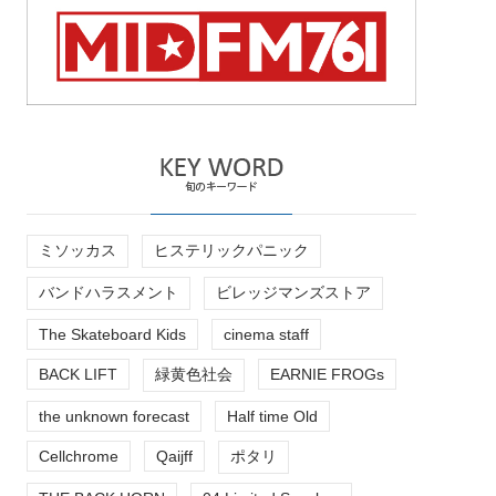
ミソッカス
ヒステリックパニック
バンドハラスメント
ビレッジマンズストア
The Skateboard Kids
cinema staff
BACK LIFT
緑黄色社会
EARNIE FROGs
the unknown forecast
Half time Old
Cellchrome
Qaijff
ポタリ