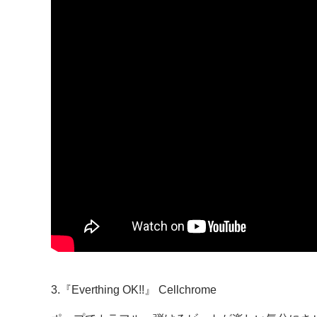
3.『Everthing OK!!』 Cellchrome