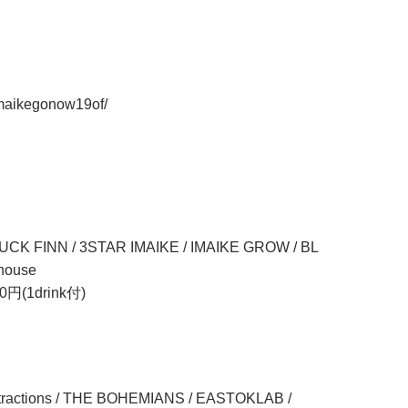
/imaikegonow19of/
K FINN / 3STAR IMAIKE / IMAIKE GROW / BL
 house
円(1drink付)
Attractions / THE BOHEMIANS / EASTOKLAB /