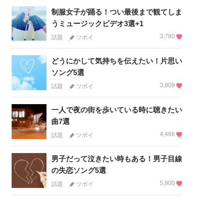
制服女子が踊る！つい最後まで観てしま
うミュージックビデオ3選+1
3,780
話題
ツボイ
どうにかして気持ちを伝えたい！片思い
ソング5選
3,809
話題
ツボイ
一人で夜の街を歩いている時に聴きたい
曲7選
4,466
話題
ツボイ
男子だって泣きたい時もある！男子目線
の失恋ソング5選
5,900
話題
ツボイ