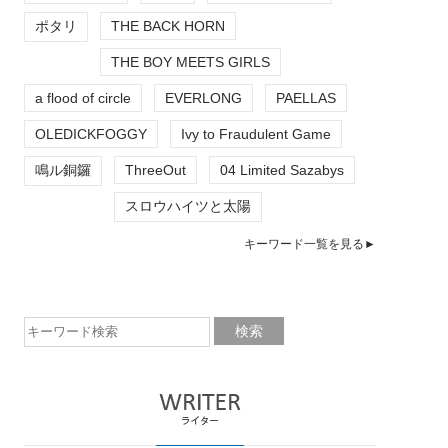
ポタリ
THE BACK HORN
THE BOY MEETS GIRLS
a flood of circle
EVERLONG
PAELLAS
OLEDICKFOGGY
Ivy to Fraudulent Game
鳴ル銅鑼
ThreeOut
04 Limited Sazabys
スロウハイツと太陽
キーワード一覧を見る►