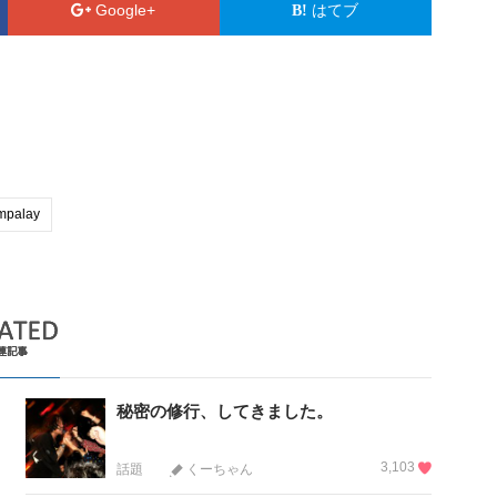
Google+
はてブ
mpalay
秘密の修行、してきました。
3,103
話題
くーちゃん