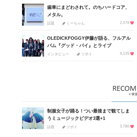
歯車にまどわされて。のちハードコア、
メタル。
2,578
話題
くーちゃん
OLEDICKFOGGY伊藤が語る、フルアル
バム『グッド・バイ』とライブ
9,135
インタビュー
ツボイ
制服女子が踊る！つい最後まで観てしま
うミュージックビデオ3選+1
3,780
話題
ツボイ