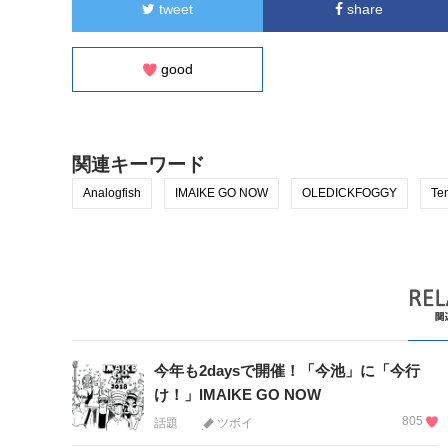
tweet
share
good
関連キーワード
Analogfish
IMAIKE GO NOW
OLEDICKFOGGY
Te
今年も2daysで開催！「今池」に「今行
け！」IMAIKE GO NOW
805
話題
ツボイ