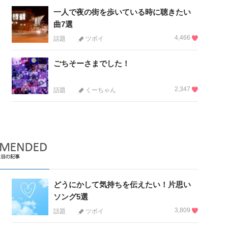
一人で夜の街を歩いている時に聴きたい
曲7選
4,466
話題
ツボイ
ごちそーさまでした！
2,347
話題
くーちゃん
どうにかして気持ちを伝えたい！片思い
ソング5選
3,809
話題
ツボイ