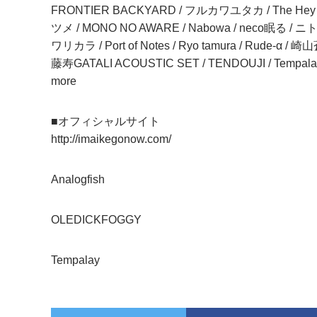
FRONTIER BACKYARD / フルカワユタカ / The Hey S
ツメ / MONO NO AWARE / Nabowa / neco眠る / ニト
ワリカラ / Port of Notes / Ryo tamura / Rude-α /
藤寿GATALI ACOUSTIC SET / TENDOUJI / Tempalay /
more
■オフィシャルサイト
http://imaikegonow.com/
Analogfish
OLEDICKFOGGY
Tempalay