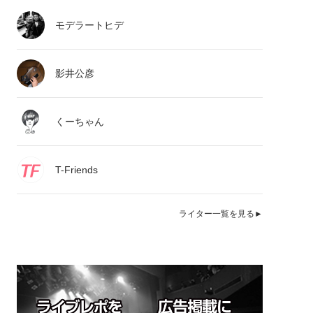
モデラートヒデ
影井公彦
くーちゃん
T-Friends
ライター一覧を見る►