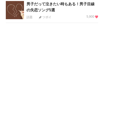
男子だって泣きたい時もある！男子目線
の失恋ソング5選
5,900
話題
ツボイ