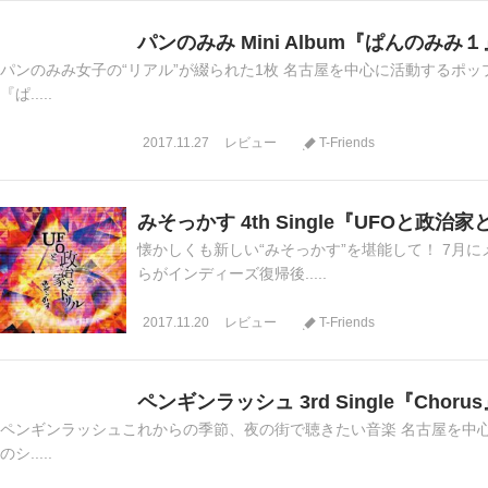
パンのみみ Mini Album『ぱんのみみ１
パンのみみ女子の“リアル”が綴られた1枚 名古屋を中心に活動するポッ
『ぱ.....
2017.11.27
レビュー
T-Friends
みそっかす 4th Single『UFOと政治
懐かしくも新しい“みそっかす”を堪能して！ 7月
らがインディーズ復帰後.....
2017.11.20
レビュー
T-Friends
ペンギンラッシュ 3rd Single『Choru
ペンギンラッシュこれからの季節、夜の街で聴きたい音楽 名古屋を中心
のシ.....