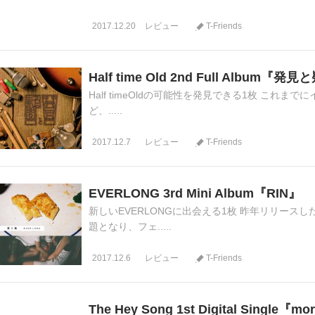
2017.12.20
レビュー
T-Friends
Half time Old 2nd Full Album『発
Half timeOldの可能性を発見できる1枚 これまで
ど、.....
2017.12.7
レビュー
T-Friends
EVERLONG 3rd Mini Album『RIN』
新しいEVERLONGに出会える1枚 昨年リリースし
題となり、フェ.....
2017.12.6
レビュー
T-Friends
The Hey Song 1st Digital Single『mo