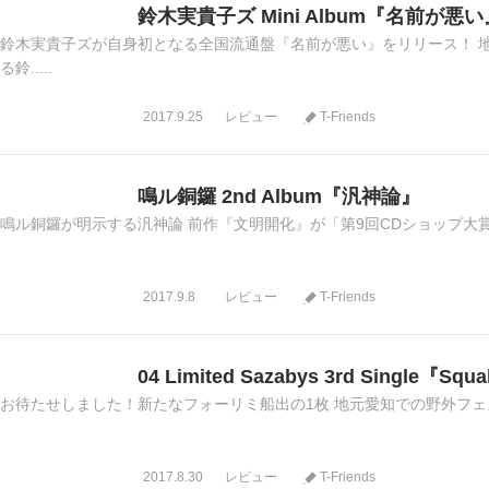
鈴木実貴子ズ Mini Album『名前が悪い
鈴木実貴子ズが自身初となる全国流通盤『名前が悪い』をリリース！ 
る鈴.....
2017.9.25
レビュー
T-Friends
鳴ル銅鑼 2nd Album『汎神論』
鳴ル銅鑼が明示する汎神論 前作『文明開化』が「第9回CDショップ大賞20
2017.9.8
レビュー
T-Friends
04 Limited Sazabys 3rd Single『Squa
お待たせしました！新たなフォーリミ船出の1枚 地元愛知での野外フェス『Y
2017.8.30
レビュー
T-Friends