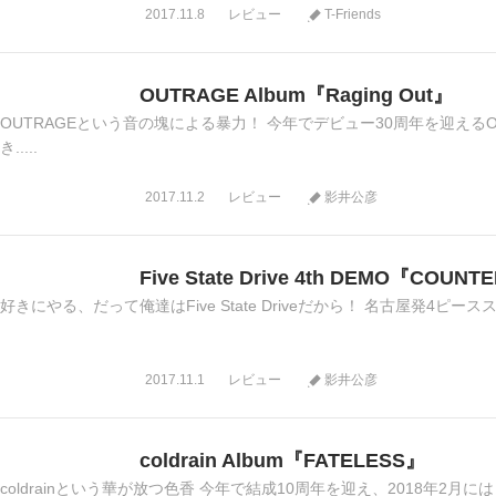
2017.11.8
レビュー
T-Friends
OUTRAGE Album『Raging Out』
OUTRAGEという音の塊による暴力！ 今年でデビュー30周年を迎える
き.....
2017.11.2
レビュー
影井公彦
Five State Drive 4th DEMO『COUN
好きにやる、だって俺達はFive State Driveだから！ 名古屋発4ピースス
2017.11.1
レビュー
影井公彦
coldrain Album『FATELESS』
coldrainという華が放つ色香 今年で結成10周年を迎え、2018年2月に