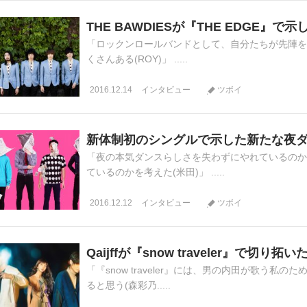
THE BAWDIESが『THE EDGE』で
「ロックンロールバンドとして、自分たちが先陣を
くさんある(ROY)」 .....
2016.12.14
インタビュー
ツボイ
新体制初のシングルで示した新たな夜
「夜の本気ダンスらしさを失わずにやれているのか
ているのかを考えた(米田)」 .....
2016.12.12
インタビュー
ツボイ
Qaijffが『snow traveler』で切り
「『snow traveler』には、男の内田が歌う
ると思う(森彩乃.....