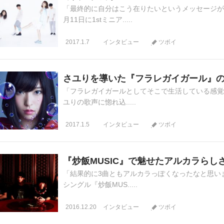
「最終的に自分はこう在りたいというメッセージがど
月11日に1stミニア.....
2017.1.7
インタビュー
ツボイ
さユりを導いた『フラレガイガール』
「フラレガイガールとしてそこで生活している感覚で
ユりの歌声に惚れ込.....
2017.1.5
インタビュー
ツボイ
『炒飯MUSIC』で魅せたアルカラらし
「結果的に3曲ともアルカラっぽくなったなと思います
シングル『炒飯MUS.....
2016.12.20
インタビュー
ツボイ