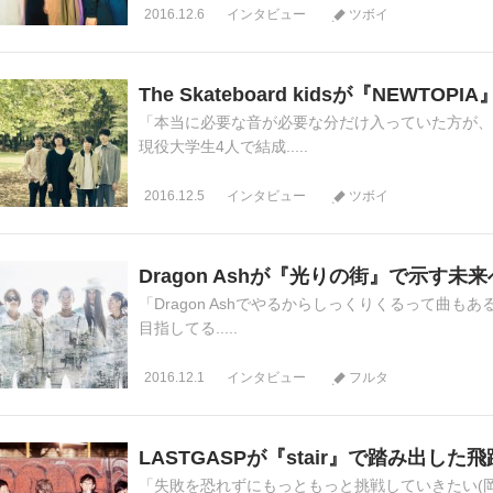
2016.12.6
インタビュー
ツボイ
The Skateboard kidsが『NEWT
「本当に必要な音が必要な分だけ入っていた方が、ア
現役大学生4人で結成.....
2016.12.5
インタビュー
ツボイ
Dragon Ashが『光りの街』で示す未
「Dragon Ashでやるからしっくりくるって曲もあ
目指してる.....
2016.12.1
インタビュー
フルタ
LASTGASPが『stair』で踏み出した
「失敗を恐れずにもっともっと挑戦していきたい(岡田)