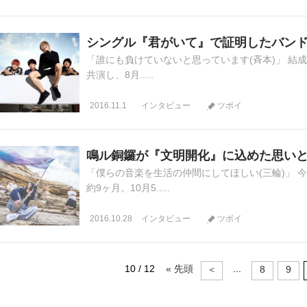
シングル『君がいて』で証明したバン
「誰にも負けていないと思っています(斉本)」 結成
共演し、8月.....
2016.11.1
インタビュー
ツボイ
鳴ル銅鑼が『文明開化』に込めた思い
「僕らの音楽を生活の仲間にしてほしい(三輪)」 
約9ヶ月。10月5.....
2016.10.28
インタビュー
ツボイ
10 / 12
« 先頭
...
＜
8
9