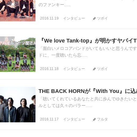
のファンキー.....
2016.11.19
インタビュー
ツボイ
『We love Tank-top』が明かすヤ
「面白いメロコアバンドがいてもいいと思うんですよ
ドに、一度聴いたら忘.....
2016.11.18
インタビュー
ツボイ
THE BACK HORNが『With You
「聴いてくれているあなたと共に歩んでゆきたいと
ルとしては久々のバラー.....
2016.11.17
インタビュー
フルタ