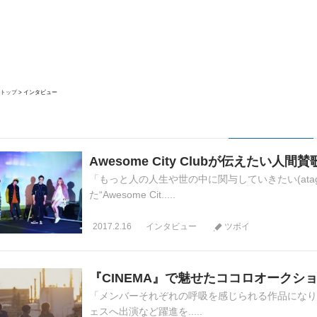
トップ
インタビュー
Awesome City Clubが伝えたい人間
「もっと人の人生や世の中に関与していきたい(ata
た“Awesome Cit.....
2017.2.16
インタビュー
ツボイ
『CINEMA』で魅せたココロオークシ
「メンバーそれぞれの呼吸を感じられる作品になりま
ェスへ出演など躍進を.....