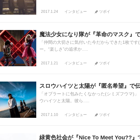
2017.1.24
インタビュー
ツボイ
魔法少女になり隊が『革命のマスク』
「仲間の大切さに気付いた今だからできた1枚です(
ー。“楽しさ”の追求か.....
2017.1.21
インタビュー
ツボイ
スロウハイツと太陽が『匿名希望』で
「オブラートに包みたくなかった(シミズフウマ)」
ウハイツと太陽。彼ら.....
2017.1.10
インタビュー
ツボイ
緑黄色社会が『Nice To Meet You