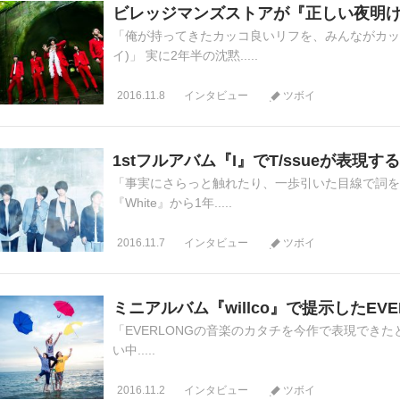
ビレッジマンズストアが『正しい夜明
「俺が持ってきたカッコ良いリフを、みんながカッ
イ)」 実に2年半の沈黙.....
2016.11.8
インタビュー
ツボイ
1stフルアバム『I』でT/ssueが表現す
「事実にさらっと触れたり、一歩引いた目線で詞を書
『White』から1年.....
2016.11.7
インタビュー
ツボイ
ミニアルバム『willco』で提示したEVE
「EVERLONGの音楽のカタチを今作で表現できたと思
い中.....
2016.11.2
インタビュー
ツボイ