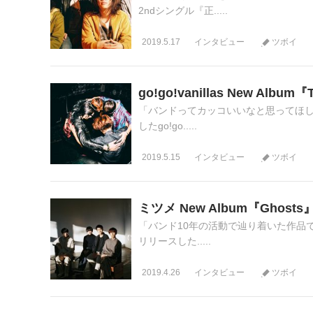
2ndシングル『正.....
2019.5.17
インタビュー
ツボイ
go!go!vanillas New Al
「バンドってカッコいいなと思ってほしい
したgo!go.....
2019.5.15
インタビュー
ツボイ
ミツメ New Album『Ghos
「バンド10年の活動で辿り着いた作品です
リリースした.....
2019.4.26
インタビュー
ツボイ