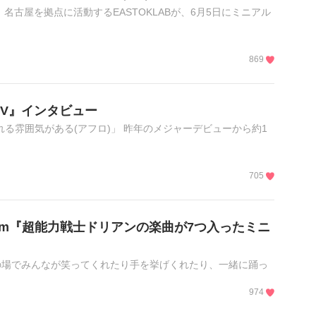
名古屋を拠点に活動するEASTOKLABが、6月5日にミニアル
869
A IV』インタビュー
る雰囲気がある(アフロ)」 昨年のメジャーデビューから約1
705
lbum『超能力戦士ドリアンの楽曲が7つ入ったミニ
の場でみんなが笑ってくれたり手を挙げくれたり、一緒に踊っ
974