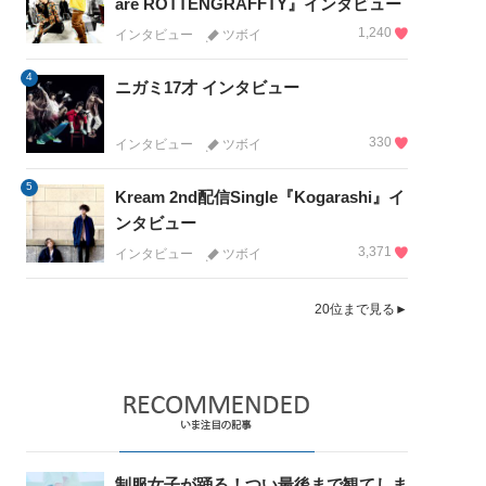
are ROTTENGRAFFTY』インタビュー
1,240
インタビュー
ツボイ
4
ニガミ17才 インタビュー
330
インタビュー
ツボイ
5
Kream 2nd配信Single『Kogarashi』イ
ンタビュー
3,371
インタビュー
ツボイ
20位まで見る►
制服女子が踊る！つい最後まで観てしま