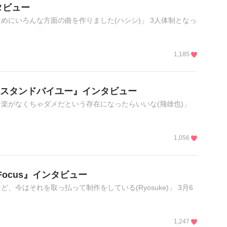
ンタビュー
めにいろんな方面の曲を作りました(ハシシ)」 3人体制となっ
1,185
Album『スタンドバイユー』インタビュー
楽がなくちゃダメだという存在になったらいいな(飛雄也)」
1,056
bum『Focus』インタビュー
今はそれを取っ払って制作をしている(Ryosuke)」 3月6
1,247