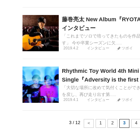
藤巻亮太 New Album『RYOTA FU
インタビュー
「これまでソロで培ってきたものを作
す」 今や卒業シーズンに欠.....
2019.4.2
インタビュー
ツボイ
Rhythmic Toy World 4th 
Single『Adversity is the fi
「大切な場所に改めて気付くことができ
を戻し、再び走り出す第.....
2019.4.1
インタビュー
ツボイ
3 / 12
＜
1
2
3
4