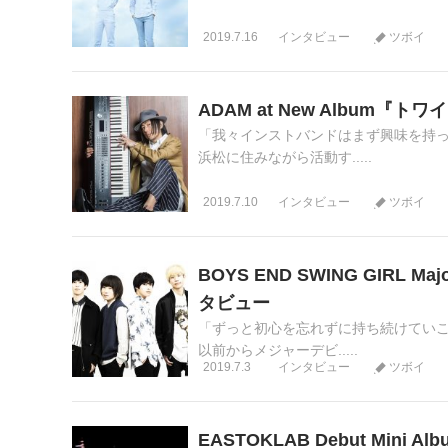
2019.7.16
インタビュー
ツボイ
ADAM at New Album
「我々インストバンドはまず興味を持っ
浜松に住みながら活動す.....
2019.7.10
インタビュー
ツボイ
BOYS END SWING GIRL Ma
タビュー
「ずっと初心を忘れずに持ち続けていこ
以前からメジャーデビ.....
2019.7.3
インタビュー
ツボイ
EASTOKLAB Debut Mini