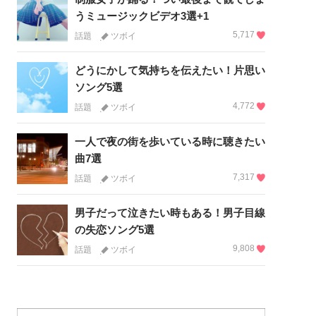
うミュージックビデオ3選+1
5,717
話題
ツボイ
どうにかして気持ちを伝えたい！片思い
ソング5選
4,772
話題
ツボイ
一人で夜の街を歩いている時に聴きたい
曲7選
7,317
話題
ツボイ
男子だって泣きたい時もある！男子目線
の失恋ソング5選
9,808
話題
ツボイ