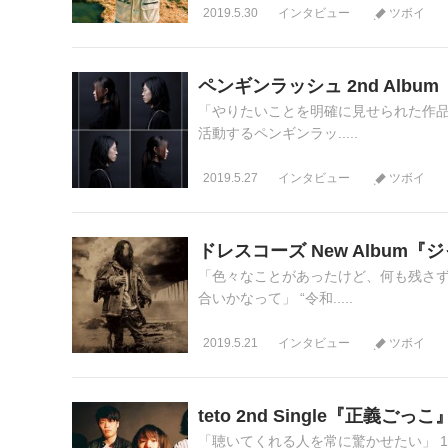
2019.5.30
インタビュー
ツボイ
ペンギンラッシュ 2nd Alb
「やりたいことを明確に見せられた作品
活動するペンギンラッ.....
2019.5.27
インタビュー
ツボイ
ドレスコーズ New Album
「色々なことがあったけど、何も残さ
合いかなって」 “令和.....
2019.5.21
インタビュー
ツボイ
teto 2nd Single『正義ご
「聴いてくれる人を常に驚かせたい」 1