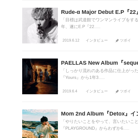
Rude-α Major Debut E.
「目標は武道館でワンマンライブをする
年、遂にE.P『22.....
2019.6.12
インタビュー
ツボイ
PAELLAS New Album『seq
「しっかり流れのある作品に仕上がった
『Yours』から1年3.....
2019.6.4
インタビュー
ツボイ
Mom 2nd Album『Detox
「やりたいことをやって、言いたいこと
『PLAYGROUND』からわずか6.....