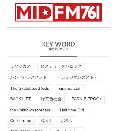
ミソッカス
ヒステリックパニック
バンドハラスメント
ビレッジマンズストア
The Skateboard Kids
cinema staff
BACK LIFT
緑黄色社会
EARNIE FROGs
the unknown forecast
Half time Old
Cellchrome
Qaijff
ポタリ