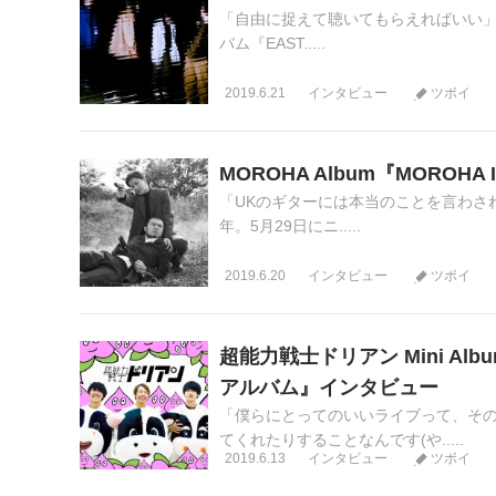
「自由に捉えて聴いてもらえればいい」 
バム『EAST.....
2019.6.21
インタビュー
ツボイ
MOROHA Album『MOROH
「UKのギターには本当のことを言わされ
年。5月29日にニ.....
2019.6.20
インタビュー
ツボイ
超能力戦士ドリアン Mini A
アルバム』インタビュー
「僕らにとってのいいライブって、そ
てくれたりすることなんです(や.....
2019.6.13
インタビュー
ツボイ