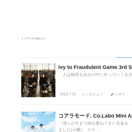
トップ
インタビュー
Ivy to Fraudulent Game
「人は模様を自分の中に作っていく生き物なのかも」
2019.7.23
インタビュー
ツボイ
コアラモード. Co.Labo Mi
「僕らが今まで積み重ねてきた音楽を、
ました(小幡)」 カラ.....