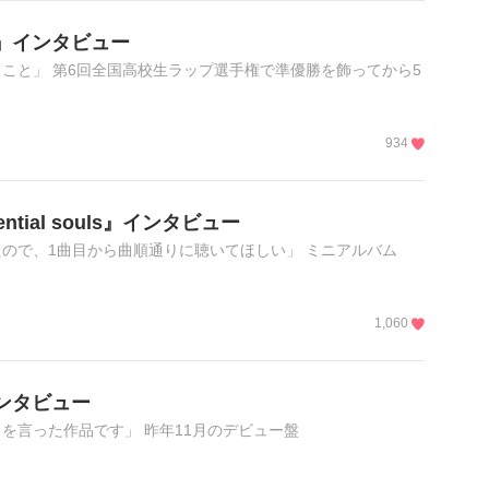
P『22』インタビュー
こと」 第6回全国高校生ラップ選手権で準優勝を飾ってから5
934
uential souls』インタビュー
ので、1曲目から曲順通りに聴いてほしい」 ミニアルバム
1,060
』インタビュー
を言った作品です」 昨年11月のデビュー盤