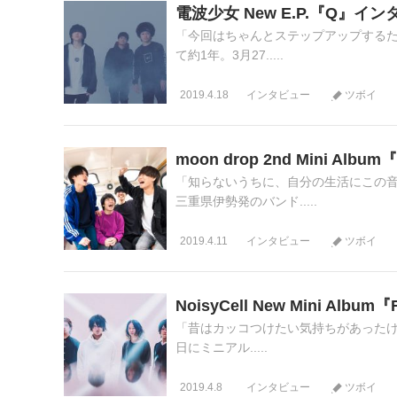
電波少女 New E.P.『Q』イ
「今回はちゃんとステップアップするた
て約1年。3月27.....
2019.4.18
インタビュー
ツボイ
moon drop 2nd Mini 
「知らないうちに、自分の生活にこの音
三重県伊勢発のバンド.....
2019.4.11
インタビュー
ツボイ
NoisyCell New Mini Al
「昔はカッコつけたい気持ちがあったけど、
日にミニアル.....
2019.4.8
インタビュー
ツボイ