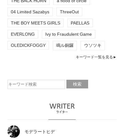
THE BACK HORN
a flood of circle
04 Limited Sazabys
ThreeOut
THE BOY MEETS GIRLS
PAELLAS
EVERLONG
Ivy to Fraudulent Game
OLEDICKFOGGY
鳴ル銅鑼
ウソツキ
キーワード一覧を見る►
モデラートヒデ