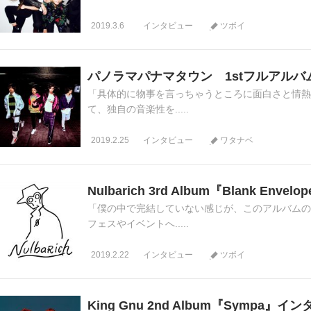
2019.3.6
インタビュー
ツボイ
パノラマパナマタウン 1stフルアル
「具体的に物事を言っちゃうところに面白さと情熱が
て、独自の音楽性を.....
2019.2.25
インタビュー
ワタナベ
Nulbarich 3rd Album『Blank Env
「僕の中で完結していない感じが、このアルバムのい
フェスやイベントへ.....
2019.2.22
インタビュー
ツボイ
King Gnu 2nd Album『Sympa』イ