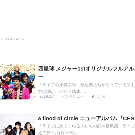
トップ
インタビュー
四星球 メジャー1stオリジナルフルアルバ
ー
「ライブの汗臭さや、最近僕たちがやっているスト
す(北島)」 バンド結成.....
2019.3.7
インタビュー
ツボイ
a flood of circle ニューアルバム『C
「ライブに来てくれる人たちの顔や空気感、ライブ
えて作った(佐々木)」 .....