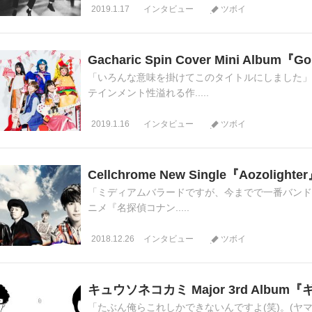
2019.1.17
インタビュー
ツボイ
Gacharic Spin Cover Mini Albu
「いろんな意味を掛けてこのタイトルにしました」
テインメント性溢れる作.....
2019.1.16
インタビュー
ツボイ
Cellchrome New Single『Aozolig
「ミディアムバラードですが、今までで一番バンドサ
ニメ『名探偵コナン.....
2018.12.26
インタビュー
ツボイ
キュウソネコカミ Major 3rd Alb
「たぶん俺らこれしかできないんですよ(笑)。(ヤマ