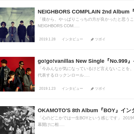
NEIGHBORS COMPLAIN 2nd Al
「後から、やっぱりこっちの方が良かったと思うこと
NEIGHBORS COM.....
2019.1.28
インタビュー
ツボイ
go!go!vanillas New Single『No.
「今みんなが気になっているけど言えないことを、
代表するロックンロール.....
2019.1.23
インタビュー
ツボイ
OKAMOTO'S 8th Album『BOY』イ
「心のどこかでは一生BOYという感じです」 2019
幕開けに相.....