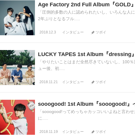
Age Factory 2nd Full Album『G
「圧倒的多数の人に認められたいし、いろんな人に自
2年ぶりとなるフル.....
2018.12.3
インタビュー
ツボイ
LUCKY TAPES 1st Album『dress
「やりたいことはまだ全然尽きていないし、100％満
ュー後、初.....
2018.11.21
インタビュー
ツボイ
sooogood! 1st Album『sooogoo
「sooogood!ってめっちゃカッコいいよねと言わせたい
に.....
2018.11.19
インタビュー
ツボイ