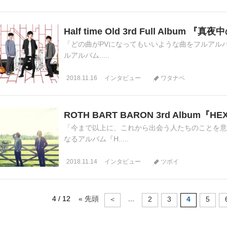
Half time Old 3rd Full Alb
「どの曲がPVになってもいいような曲をフルアルバム
ルアルバム.....
2018.11.16
インタビュー
ワタナベ
ROTH BART BARON 3rd Album
「今まで以上に、これから出会う人たちのことを意識
なるアルバム『H.....
2018.11.14
インタビュー
ツボイ
4 / 12
« 先頭
...
＜
2
3
4
5