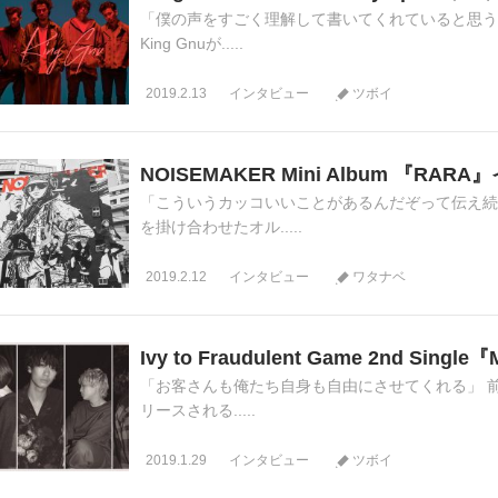
「僕の声をすごく理解して書いてくれていると思う
King Gnuが.....
2019.2.13
インタビュー
ツボイ
NOISEMAKER Mini Album 『RA
「こういうカッコいいことがあるんだぞって伝え続け
を掛け合わせたオル.....
2019.2.12
インタビュー
ワタナベ
Ivy to Fraudulent Game 2nd Sin
「お客さんも俺たち自身も自由にさせてくれる」 前作
リースされる.....
2019.1.29
インタビュー
ツボイ