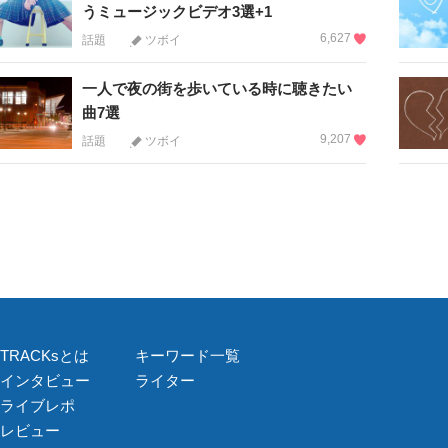
うミュージックビデオ3選+1
6,627
話題
ツボイ
一人で夜の街を歩いている時に聴きたい
曲7選
9,207
話題
ツボイ
TRACKsとは
キーワード一覧
インタビュー
ライター
ライブレポ
レビュー