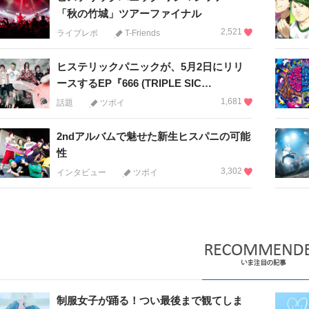
「秋の竹城」ツアーファイナル
2,521
ライブレポ
T-Friends
ヒステリックパニックが、5月2日にリリ
ースするEP『666 (TRIPLE SIC…
1,681
話題
ツボイ
2ndアルバムで魅せた新生ヒスパニの可能
性
3,302
インタビュー
ツボイ
制服女子が踊る！つい最後まで観てしま