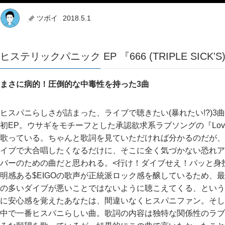
ツボイ
2018.5.1
ヒステリックパニック EP 『666 (TRIPLE SICK'S
まさに病的！圧倒的な中毒性を持った3曲
ヒスパニらしさが詰まった、ライブで聴きたい(暴れたい!?)
初EP。ウサギをモチーフとした承認欲求系ラブソングの『Love
歌っている。ちゃんと歌詞を見ていただければ分かるのだが、T
イブで大合唱したくなるだけに、そこに全く気づかない恐れアリとい
バーのための曲だと思われる。<行け！ダイブせえ！パッと身
明感ある$EIGOの歌声が正統派ロック感を醸しているため、
の多いダイブが悪いことではないように聴こえてくる、という
に安心感を覚えたあなたは、間違いなくヒスパニファン。そし
中で一番ヒスパニらしい曲。歌詞の内容は独特な関係性のラブ