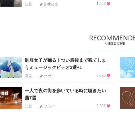
1,566
話題
影井公彦
制服女子が踊る！つい最後まで観てしま
うミュージックビデオ3選+1
6,625
話題
ツボイ
一人で夜の街を歩いている時に聴きたい
曲7選
9,207
話題
ツボイ