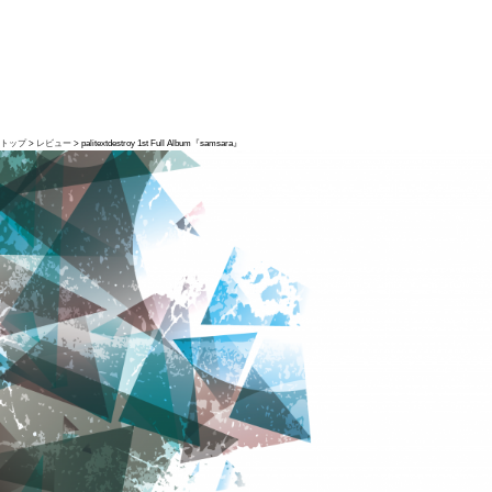
トップ
レビュー
palitextdestroy 1st Full Album『samsara』