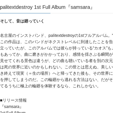
palitextdestroy 1st Full Album『samsara』
そして、音は廻っていく
名古屋のインストバンド、palitextdestroyの1stフルアルバ
この作品は、このバンドがネクストレベルに到達したことを告
立っていたが、このアルバムでは彼らが持っている“カオス”
もあってか、曲に磨きがかかっており、感情を揺さぶる瞬間が
見せてくれる景色は違うが、どの曲も聴いている者を別の次元
は死の世界に近いのかもしれない。この世とは思えぬ、美しい
き終えて現実（＝生の場所）へと帰ってきた後も、その世界に
を押してしまうのだ。この輪廻から逃れる方法はない、だがそ
てるうちに極上の輪廻を体験するなら、これしかない。
■リリース情報
『samsara』
1st Full Album