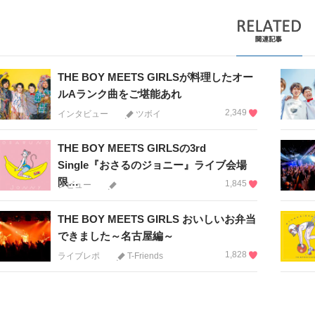
THE BOY MEETS GIRLSが料理したオー
ルAランク曲をご堪能あれ
2,349
インタビュー
ツボイ
THE BOY MEETS GIRLSの3rd
Single『おさるのジョニー』ライブ会場
限…
1,845
レビュー
THE BOY MEETS GIRLS おいしいお弁当
できました～名古屋編～
1,828
ライブレポ
T-Friends