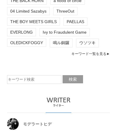
THE BACK HORN
a flood of circle
04 Limited Sazabys
ThreeOut
THE BOY MEETS GIRLS
PAELLAS
EVERLONG
Ivy to Fraudulent Game
OLEDICKFOGGY
鳴ル銅鑼
ウソツキ
キーワード一覧を見る►
モデラートヒデ