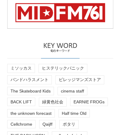
ミソッカス
ヒステリックパニック
バンドハラスメント
ビレッジマンズストア
The Skateboard Kids
cinema staff
BACK LIFT
緑黄色社会
EARNIE FROGs
the unknown forecast
Half time Old
Cellchrome
Qaijff
ポタリ