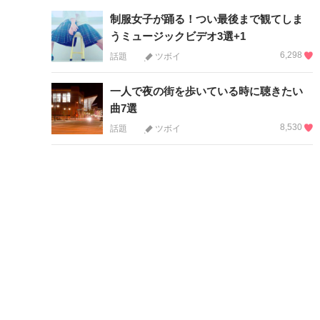
制服女子が踊る！つい最後まで観てしま
うミュージックビデオ3選+1
6,298
話題
ツボイ
一人で夜の街を歩いている時に聴きたい
曲7選
8,530
話題
ツボイ