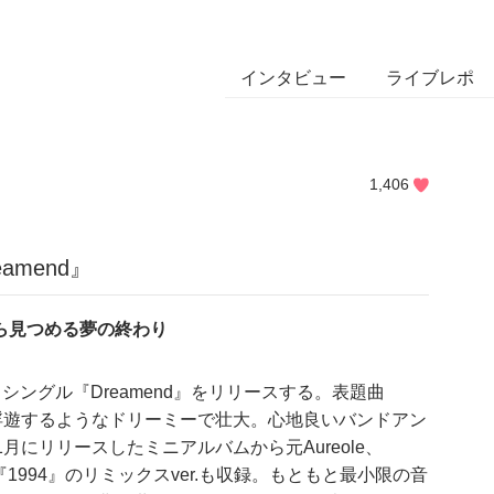
インタビュー
ライブレポ
1,406
reamend』
ンドから見つめる夢の終わり
3曲入りシングル『Dreamend』をリリースする。表題曲
を浮遊するようなドリーミーで壮大。心地良いバンドアン
にリリースしたミニアルバムから元Aureole、
e』、『1994』のリミックスver.も収録。もともと最小限の音