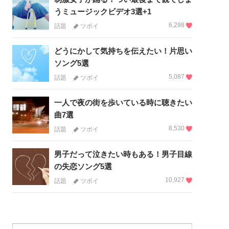
うミュージックビデオ3選+1
6,298
話題
ツボイ
どうにかして気持ちを伝えたい！片思い
ソング5選
5,087
話題
ツボイ
一人で夜の街を歩いている時に聴きたい
曲7選
8,530
話題
ツボイ
男子だって泣きたい時もある！男子目線
の失恋ソング5選
10,927
話題
ツボイ