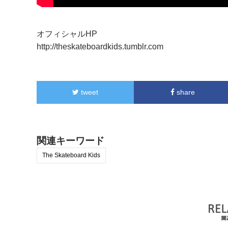
オフィシャルHP
http://theskateboardkids.tumblr.com
tweet
share
関連キーワード
The Skateboard Kids