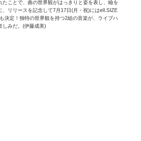
れたことで、曲の世界観がはっきりと姿を表し、瞼を
ースを記念して7月17日(月・祝)にはell.SIZE
ーティも決定！独特の世界観を持つ2組の音楽が、ライブハ
しみだ。(伊藤成美)