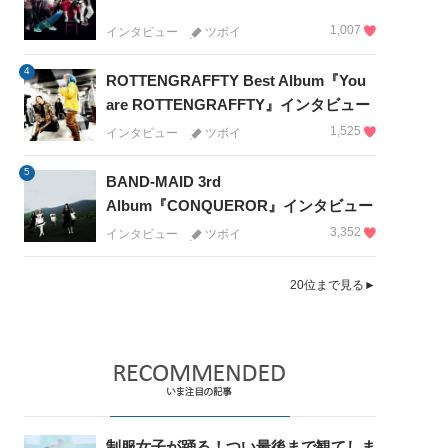
1,007
インタビュー
ツボイ
4
ROTTENGRAFFTY Best Album『You
are ROTTENGRAFFTY』インタビュー
1,525
インタビュー
ツボイ
5
BAND-MAID 3rd
Album『CONQUEROR』インタビュー
3,352
インタビュー
ツボイ
20位まで見る►
制服女子が踊る！つい最後まで観てしま