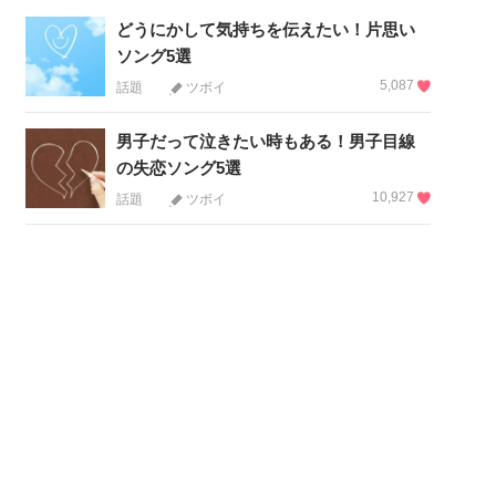
どうにかして気持ちを伝えたい！片思い
ソング5選
5,087
話題
ツボイ
男子だって泣きたい時もある！男子目線
の失恋ソング5選
10,927
話題
ツボイ