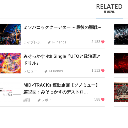
ミソパニッククーデター ～最後の聖戦～
2,182
ライブレポ
T-Friends
みそっかす 4th Single『UFOと政治家と
ドリル』
1,112
レビュー
T-Friends
MID×TRACKs 連動企画【ソノミュー】
第12回：みそっかすのデストロ…
588
話題
ツボイ