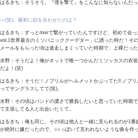
はるきち：そうそう。『僕を撃て』をこんなに知らないんだって
―(笑)。最初に顔を合わせたのは？
はるきち：ずっとmixiで繋がっていたんですけど、初めて会
vol.1世界最古のミソパニッククーデター」に誘った時だ！
メールをもらった頃は迷走しまくっていた時期で、上裸だった
水野：そうだよ！俺がネットで唯一つかんだミソッカスの衣装
だよ！(笑)
はるきち：そうだ！ノブリルがヘルメットかぶってた!! ノブ
ってサングラスしてて(笑)。
水野：その頃はバンドの濃さで勝負したいと思っていた時期で
て主張してる人と出会いたくて。
はるきち：俺も同じ。その頃は他人と一緒に見られるのが1番
が絶対に嫌だったので、○○っぽいて言われないような曲を作