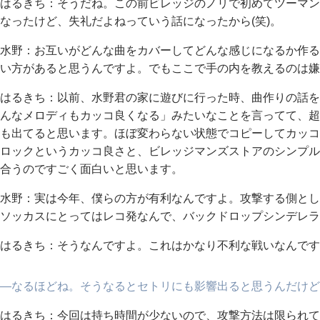
はるきち：そうだね。この前ビレッジのノリで初めてツーマン
なったけど、失礼だよねっていう話になったから(笑)。
水野：お互いがどんな曲をカバーしてどんな感じになるか作る
い方があると思うんですよ。でもここで手の内を教えるのは嫌
はるきち：以前、水野君の家に遊びに行った時、曲作りの話を
んなメロディもカッコ良くなる」みたいなことを言ってて、超
も出てると思います。ほぼ変わらない状態でコピーしてカッコ
ロックというカッコ良さと、ビレッジマンズストアのシンプル
合うのですごく面白いと思います。
水野：実は今年、僕らの方が有利なんですよ。攻撃する側とし
ソッカスにとってはレコ発なんで、バックドロップシンデレラ
はるきち：そうなんですよ。これはかなり不利な戦いなんです
―なるほどね。そうなるとセトリにも影響出ると思うんだけど
はるきち：今回は持ち時間が少ないので、攻撃方法は限られて