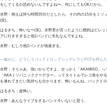
をしてくるか読めないんですよね〜。何にしてもOKだから。
水野：例えば持ち時間35分だとしたら、その内の15分をミソ
(笑)。
はるきち：怖いな〜(笑)。水野君が言ったように標的はビレ
アに行きすぎると他2バンドに失礼なんですよね。
水野：むしろ他2バンドが強過ぎる。
―確かに。どうしてバックドロップシンデレラとPOTを呼ん
水野：そりゃあ、強いからですよ。せっかく「AKAMISO」
「AKAミソパニッククーデター」ってタイトルでレコ発をや
を連れてきたい気持ちも分かります。怖いもんね、バックドロ
はるきち：超怖い。
水野：あんなライブをするバンド今いないと思う。