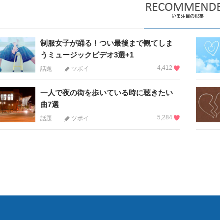
制服女子が踊る！つい最後まで観てしま
うミュージックビデオ3選+1
4,412
話題
ツボイ
一人で夜の街を歩いている時に聴きたい
曲7選
5,284
話題
ツボイ