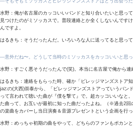
―そもそもミソッカスとビレッジマンズストアはどう出会った
水野：俺が名古屋のカッコいいバンドと知り合いたいと思って、その
見つけたのがミソッカスで。普段連絡とか全くしないんですけ
んですよ。
はるきち：そうだったんだ。いろいろな人に送ってると思って
―意外だね〜。どうして当時のミソッカスをカッコいいと思っ
水野：すごく悪そうだったんで(笑)。本当に名古屋で俺から
はるきち：連絡をもらった時、確か「ビレッジマンズストア知ってい
jaz:の(大西)崇泰から、「ビレッジマンズストアっていうバ
って言われて聴いた曲が『僕を撃て』で。超カッコいいなと。ち
た曲って、お互いが最初に知った曲だったよね。（※過去2回の「AK
の楽曲をカバーし当日演奏＆音源プレゼントという企画を行っ
水野：めっちゃ初期の曲をやって、どちらのファンもポカンとす