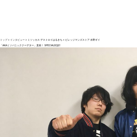
トップ
インタビュー
ミソッカス デストロイはるきち × ビレッジマンズストア 水野ギイ
「AKAミソパニッククーデター」直前！ SPECIAL対談!!