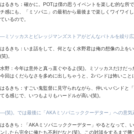
はるきち：確かに。POTは僕の思うイベントを楽しむ的な所で
チ感にも、「ミソパニ」の最初から最後まで楽しくワイワイし
ているので。
―ミソッカスとビレッジマンズストアがどんなバトルを繰り広
はるきち：いま話をして、何となく水野君は俺の想像の上をい
(笑)。
水野：今年は意外と真っ直ぐやるよ(笑)。ミソッカスだけだ
今回はくだらなさを多めに出しちゃうと、2バンドは怖いこと
はるきち：すごい鬼監督に見守られながら、仲いいバンドと「
てる感じで、いつもよりもハードルが高い(笑)。
―(笑)。では最後に「AKAミソパニッククーデター」への意
はるきち：「AKAミソパニッククーデター」やるとなって、
ンしたら完全に俺たち不利だなと(笑)。この対談をするまで