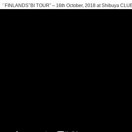
「FINLANDS"BI TOUR"～16th October, 2018 at Shibuya CL