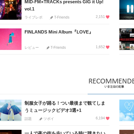
MID-FM×TRACKs presents GIG it Up!
vol.1
2,151
ライブレポ
T-Friends
FINLANDS Mini Album『LOVE』
1,652
レビュー
T-Friends
制服女子が踊る！つい最後まで観てしま
うミュージックビデオ3選+1
6,194
話題
ツボイ
一人で夜の街を歩いている時に聴きたい