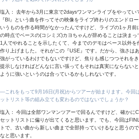
塩入： 去年から3月に東京で2daysワンマンライブをやって
『BI』という曲を作ってその映像をライブ終わりのエンドロ
いうものを作る時間がなかったんですけど、ライブの1ヶ月前
の時点でベースの(コシミズ)カヨちゃんが辞めることは決ま
1人でやれることを示したくて、今までのデモはベース以外を
作り上げました。それがこの『USE』です。だから、強さは
強がっているわけでもないですけど、焦りも感じつつそれをき
提示しなければどんなに言い張ってもそれは真実にならないと
ように強いというのは合っているかもしれないです。
―これをもって9月16日(月祝)からツアーが始まります。今
ットリスト等の組み立ても変わるのではないでしょうか？
塩入： 今回は全部ワンマンツアーで回るんですけど、確かに
セットリストに偏りが出てくると思います。でも、今回はFIN
トで、古い曲から新しい曲まで全部持っていけるなと思うので
なと思います。