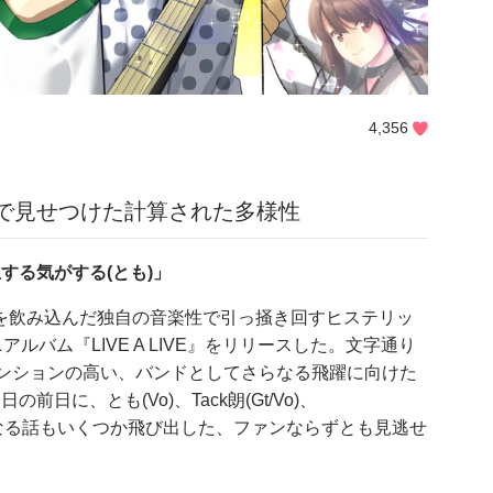
4,356
E』で見せつけた計算された多様性
する気がする(とも)」
を飲み込んだ独自の音楽性で引っ掻き回すヒステリッ
ルバム『LIVE A LIVE』をリリースした。文字通り
テンションの高い、バンドとしてさらなる飛躍に向けた
に、とも(Vo)、Tack朗(Gt/Vo)、
。初となる話もいくつか飛び出した、ファンならずとも見逃せ