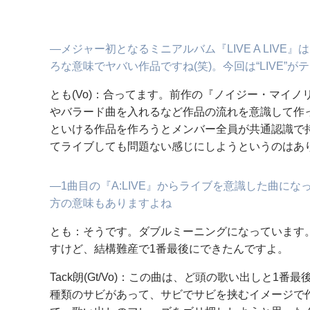
―メジャー初となるミニアルバム『LIVE A LIVE
ろな意味でヤバい作品ですね(笑)。今回は“LIVE”
とも(Vo)：合ってます。前作の『ノイジー・マイ
やバラード曲を入れるなど作品の流れを意識して作
といける作品を作ろうとメンバー全員が共通認識で
てライブしても問題ない感じにしようというのはあ
―1曲目の『A:LIVE』からライブを意識した曲に
方の意味もありますよね
とも：そうです。ダブルミーニングになっています
すけど、結構難産で1番最後にできたんですよ。
Tack朗(Gt/Vo)：この曲は、ど頭の歌い出しと1
種類のサビがあって、サビでサビを挟むイメージで