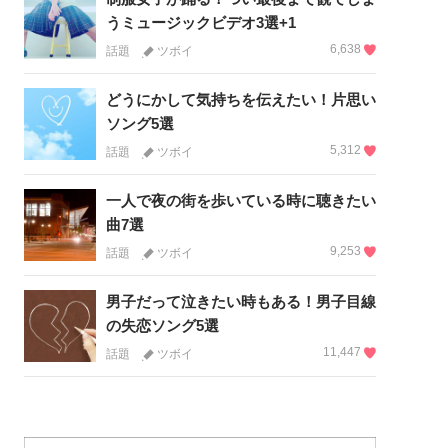
うミュージックビデオ3選+1
6,638
話題
ツボイ
どうにかして気持ちを伝えたい！片思い
ソング5選
5,312
話題
ツボイ
一人で夜の街を歩いている時に聴きたい
曲7選
9,253
話題
ツボイ
男子だって泣きたい時もある！男子目線
の失恋ソング5選
11,447
話題
ツボイ