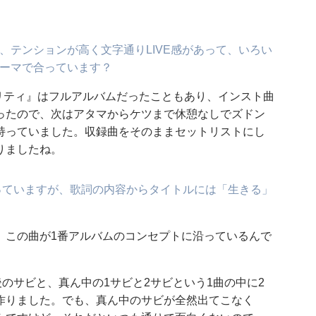
』は、テンションが高く文字通りLIVE感があって、いろい
がテーマで合っています？
ノリティ』はフルアルバムだったこともあり、インスト曲
ったので、次はアタマからケツまで休憩なしでズドン
持っていました。収録曲をそのままセットリストにし
りましたね。
なっていますが、歌詞の内容からタイトルには「生きる」
。この曲が1番アルバムのコンセプトに沿っているんで
番最後のサビと、真ん中の1サビと2サビという1曲の中に2
作りました。でも、真ん中のサビが全然出てこなく