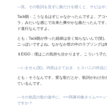
―笑。その歌詞を見ずに曲だけを聴くと、サビはポ
Tack朗：こうなるはずじゃなかったんですよ。ア
ラ」みたいな感じで出来た爽やかな曲だったんです
ド進行なんですよ。
とも：Tack朗が作った経緯は全く知らないんで(笑
ニっぽいですよね。なかなか世の中のラブソングは
＄EIGO：僕はこの気持ち分かります。こういう子た
―いません(笑)。内容はさておき、ヒスパニの作品
とも：そうなんです。変な歌だとか、歌詞がわけ分
ているんです。
―その色恋の歌の途中に、<〜阿鼻叫喚タイム〜>
ですか？