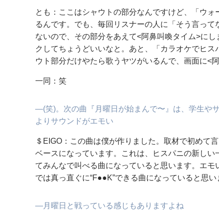
とも：ここはシャウトの部分なんですけど、「ウォ
るんです。でも、毎回リスナーの人に「そう言って
ないので、その部分をあえて<阿鼻叫喚タイム>に
クしてちょうどいいなと。あと、「カラオケでヒス
ウト部分だけやたら歌うヤツがいるんで、画面に<阿
一同：笑
―(笑)。次の曲『月曜日が始まんで〜』は、学生や
よりサウンドがエモい
＄EIGO：この曲は僕が作りました。取材で初めて
ベースになっています。これは、ヒスパニの新しい
てみんなで叫べる曲になっていると思います。エモ
では真っ直ぐに“F●●K”できる曲になっていると思
―月曜日と戦っている感じもありますよね