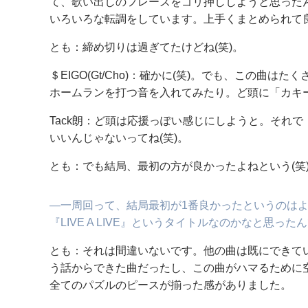
て、歌い出しのフレーズをゴリ押ししようと思った
いろいろな転調をしています。上手くまとめられて
とも：締め切りは過ぎてたけどね(笑)。
＄EIGO(Gt/Cho)：確かに(笑)。でも、この曲
ホームランを打つ音を入れてみたり。ど頭に「カキー
Tack朗：ど頭は応援っぽい感じにしようと。それで
いいんじゃないってね(笑)。
とも：でも結局、最初の方が良かったよねという(笑
―一周回って、結局最初が1番良かったというのはよく
『LIVE A LIVE』というタイトルなのかなと思った
とも：それは間違いないです。他の曲は既にできて
う話からできた曲だったし、この曲がハマるために
全てのパズルのピースが揃った感がありました。