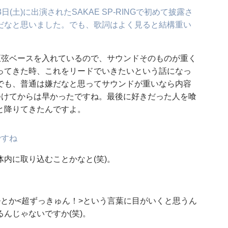
土)に出演されたSAKAE SP-RINGで初めて披露さ
だなと思いました。でも、歌詞はよく見ると結構重い
五弦ベースを入れているので、サウンドそのものが重く
ってきた時、これをリードでいきたいという話になっ
でも、普通は嫌だなと思ってサウンドが重いなら内容
つけてからは早かったですね。最後に好きだった人を喰
と降りてきたんですよ。
ですね
内に取り込むことかなと(笑)。
>とか<超ずっきゅん！>という言葉に目がいくと思うん
んじゃないですか(笑)。