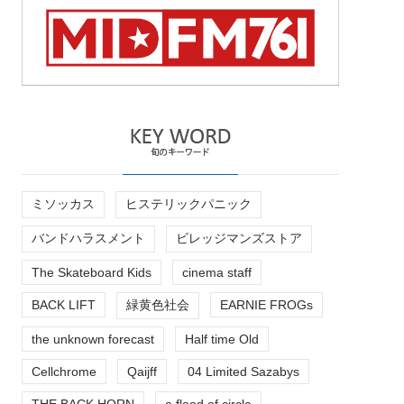
ミソッカス
ヒステリックパニック
バンドハラスメント
ビレッジマンズストア
The Skateboard Kids
cinema staff
BACK LIFT
緑黄色社会
EARNIE FROGs
the unknown forecast
Half time Old
Cellchrome
Qaijff
04 Limited Sazabys
THE BACK HORN
a flood of circle