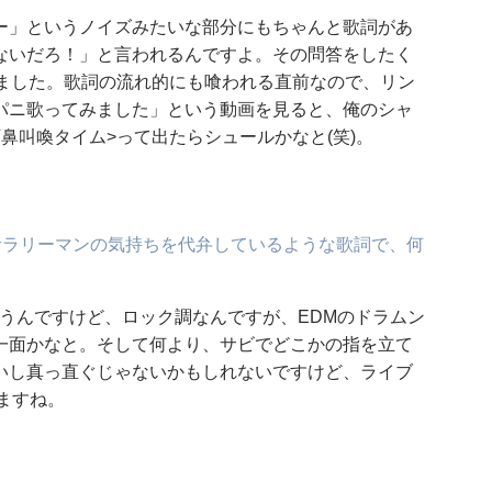
ー」というノイズみたいな部分にもちゃんと歌詞があ
ないだろ！」と言われるんですよ。その問答をしたく
しました。歌詞の流れ的にも喰われる直前なので、リン
パニ歌ってみました」という動画を見ると、俺のシャ
鼻叫喚タイム>って出たらシュールかなと(笑)。
サラリーマンの気持ちを代弁しているような歌詞で、何
言うんですけど、ロック調なんですが、EDMのドラムン
一面かなと。そして何より、サビでどこかの指を立て
いし真っ直ぐじゃないかもしれないですけど、ライブ
いますね。