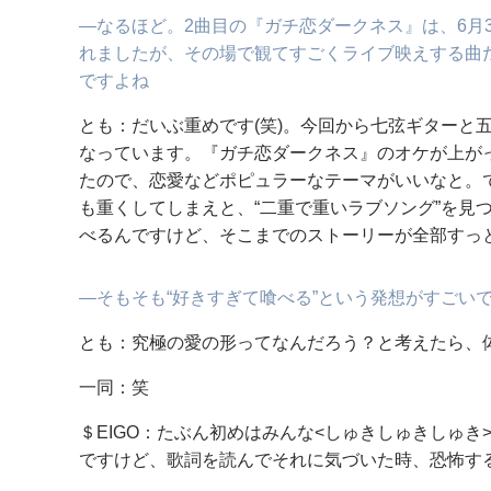
―なるほど。2曲目の『ガチ恋ダークネス』は、6月3日(
れましたが、その場で観てすごくライブ映えする曲
ですよね
とも：だいぶ重めです(笑)。今回から七弦ギターと
なっています。『ガチ恋ダークネス』のオケが上が
たので、恋愛などポピュラーなテーマがいいなと。
も重くしてしまえと、“二重で重いラブソング”を見
べるんですけど、そこまでのストーリーが全部すっ
―そもそも“好きすぎて喰べる”という発想がすごい
とも：究極の愛の形ってなんだろう？と考えたら、体
一同：笑
＄EIGO：たぶん初めはみんな<しゅきしゅきしゅき
ですけど、歌詞を読んでそれに気づいた時、恐怖する