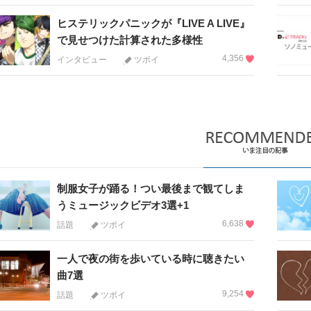
ヒステリックパニックが『LIVE A LIVE』
で見せつけた計算された多様性
4,356
インタビュー
ツボイ
制服女子が踊る！つい最後まで観てしま
うミュージックビデオ3選+1
6,638
話題
ツボイ
一人で夜の街を歩いている時に聴きたい
曲7選
9,254
話題
ツボイ