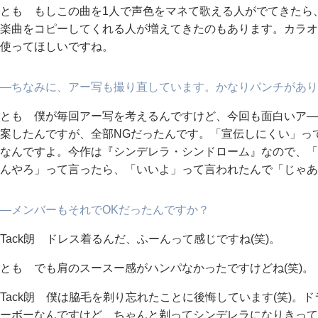
とも もしこの曲を1人で声色をマネて歌える人がでてきたら、
楽曲をコピーしてくれる人が増えてきたのもあります。カラオ
使ってほしいですね。
―ちなみに、アー写も撮り直しています。かなりパンチがあり
とも 僕が毎回アー写を考えるんですけど、今回も面白いア―
案したんですが、全部NGだったんです。「宣伝しにくい」って
なんですよ。今作は『シンデレラ・シンドローム』なので、「
んやろ」って言ったら、「いいよ」って言われたんで「じゃあ
―メンバーもそれでOKだったんですか？
Tack朗 ドレス着るんだ、ふーんって感じですね(笑)。
とも でも肩のスースー感がハンパなかったですけどね(笑)。
Tack朗 僕は脇毛を剃り忘れたことに後悔しています(笑)
ーボーなんですけど、ちゃんと剃ってシンデレラになりきって