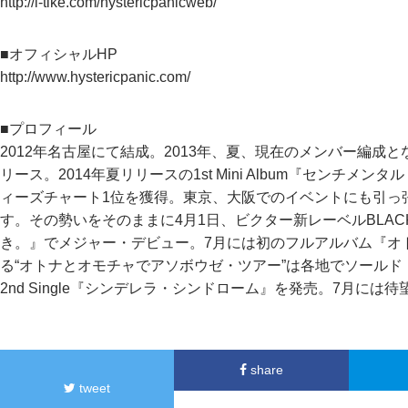
http://l-tike.com/hystericpanicweb/
■オフィシャルHP
http://www.hystericpanic.com/
■プロフィール
2012年名古屋にて結成。2013年、夏、現在のメンバー編成とな
リース。2014年夏リリースの1st Mini Album『センチ
ィーズチャート1位を獲得。東京、大阪でのイベントにも引っ
す。その勢いをそのままに4月1日、ビクター新レーベルBLACK 
き。』でメジャー・デビュー。7月には初のフルアルバム『オ
る“オトナとオモチャでアソボウゼ・ツアー”は各地でソールド・
2nd Single『シンデレラ・シンドローム』を発売。7月には待望の
share
tweet