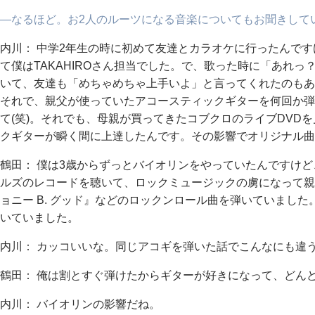
―なるほど。お2人のルーツになる音楽についてもお聞きして
内川： 中学2年生の時に初めて友達とカラオケに行ったんです
て僕はTAKAHIROさん担当でした。で、歌った時に「あれ
いて、友達も「めちゃめちゃ上手いよ」と言ってくれたのもあ
それで、親父が使っていたアコースティックギターを何回か弾
て(笑)。それでも、母親が買ってきたコブクロのライブDVD
クギターが瞬く間に上達したんです。その影響でオリジナル曲
鶴田： 僕は3歳からずっとバイオリンをやっていたんですけ
ルズのレコードを聴いて、ロックミュージックの虜になって親
ョニー B. グッド』などのロックンロール曲を弾いていまし
いていました。
内川： カッコいいな。同じアコギを弾いた話でこんなにも違う
鶴田： 俺は割とすぐ弾けたからギターが好きになって、どん
内川： バイオリンの影響だね。