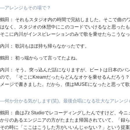
―アレンジもその場で？
鶴田： それもスタジオ内の時間で完結しました。そこで曲の
はなく、スタジオの休憩中にこのコードでいけるなと思ったも
そこに内川がインスピレーションのみで歌を乗せたらこうなっ
内川： 歌詞もほぼ持ち帰らなかったです。
鶴田： 初っ端から
って言ってたよね。
内川： そう。突っ込んだ話になりますが、ビートは日本のバ
ので、「そこにKreamだったらどんなオケを乗せるんだろう
メージで書きました。だから、僕はMUSEになったと思って歌
―何か分かる気がします(笑)。最後合唱になる壮大なアレンジ
鶴田： 曲はJ'z Studioでレコーディングしたんですけど
かりのあるエンジニアの方がたまたま帰国されていて、「録ら
その時に「ここはこうした方がいいんじゃない？」という提案