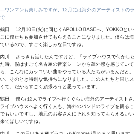
―ワンマンも楽しみですが、12月には海外のアーティストの
で
鶴田： 12月10日(火)に同じくAPOLLO BASEへ、YOK
こに僕たちも参加させてもらえることになりました。僕らは海
ているので、すごく楽しみな日ですね。
内川： さっきも話したんですけど、「ライブハウスで何がし
た時、僕はすごく名古屋の音楽シーンから疎外感を感じていて
ら、こんなにカッコいい曲をやっている人たちがいるんだと。
い、そのとき特別な気持ちになりました。この人たちと同じス
くて。だからすごく頑張ろうと思っています。
鶴田： 僕らは2人でライブへ行くぐらい海外のアーティスト
ライブハウスへよく行く人も、海外のバンドのライブを観るこ
でもいいですし、地元のお客さんにそれを知ってもらえるいい
来てほしいですね。
内川： この日はある種ギラついたKreamが見れると思いま