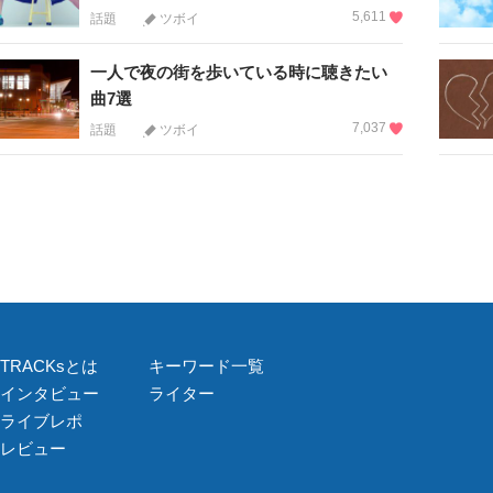
5,611
話題
ツボイ
一人で夜の街を歩いている時に聴きたい
曲7選
7,037
話題
ツボイ
TRACKsとは
キーワード一覧
インタビュー
ライター
ライブレポ
レビュー