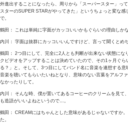
外進出することになったら、周りから「スーパースター」って
スターのSUPER STARがやってきた」というちょっと変な感
で。
鶴田： これは単純に字面がカッコいいかもぐらいの理由しか
内川： 字面は抜群にカッコいいんですけど、言って聞くとめち
鶴田： 2つ目にして、完全に2人とも判断が出来ない状態になり
クビデオをアップすることは決めていたので、その1ヶ月ぐら
る？」と。そして、3つ目にしてバンド名に音楽を連想する意
音楽を聴いてもらいたいねとなり、意味のない言葉をアルファ
なかったりして。
内川： そんな時、僕が置いてあるコーヒーのクリームを見て、
も造語がいいよねというので…。
鶴田： CREAMにはちゃんとした意味があるじゃないですか。
た。