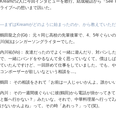
Kreamの2人に今回インタビューを敢行。結成秘話から『See T
ライブへの想いまで訊いた。
―まずはKreamがどのように始まったのか、から教えていた
鶴田龍之介(Gt)： 元々同じ高校の先輩後輩で、4、5年ぐら
川(祐)はシンガーソングライターでした。
内川祐(Vo)： 友達だったのでよく一緒に遊んだり、対バン
で、一緒にバンドをやるなんて全く思っていなくて。僕はしば
ていたんですけど、一回辞めて仕事をしていました。でも、や
コンポーザーが欲しいなという相談を…。
鶴田： その相談をされて「お前は一人じゃいかんよ。誰かい
内川： その一週間後ぐらいに彼(鶴田)から電話が掛かってき
と飯へ行かない？」みたいな。それで、中華料理屋へ行って2
けないかんよね」って。その時「あれっ？」って(笑)。