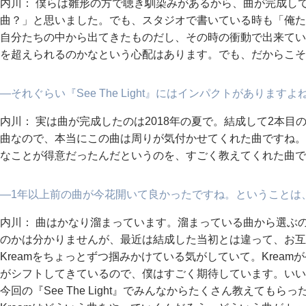
内川： 僕らは雛形の方で聴き馴染みがあるから、曲が完成し
曲？」と思いました。でも、スタジオで書いている時も「俺た
自分たちの中から出てきたものだし、その時の衝動で出来てい
を超えられるのかなという心配はあります。でも、だからこそ
―それぐらい『See The Light』にはインパクトがありますよ
内川： 実は曲が完成したのは2018年の夏で。結成して2本
曲なので、本当にこの曲は周りが気付かせてくれた曲ですね。
なことが得意だったんだというのを、すごく教えてくれた曲で
―1年以上前の曲が今花開いて良かったですね。ということは
内川： 曲はかなり溜まっています。溜まっている曲から選ぶ
のかは分かりませんが、最近は結成した当初とは違って、お互
Kreamをちょっとずつ掴みかけている気がしていて。Krea
がシフトしてきているので、僕はすごく期待しています。いい
今回の『See The Light』でみんなからたくさん教えても