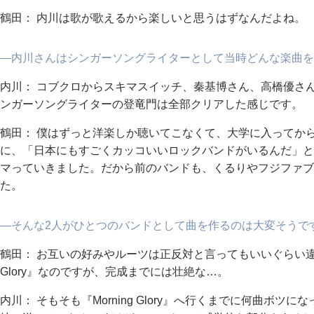
鶴田： 内川は歌が歌えるから楽しいと思うはずなんだよね。
―内川さんはシンガーソングライターとして当時どんな楽曲を
内川： コブクロからスキマスイッチ、秦基博さん、高橋優さ
ンガーソングライターの登竜門は全部クリアした感じです。
鶴田： 僕はずっと洋楽しか聴いてこなくて、大学に入ってか
に、「日本にもすごくカッコいいロックバンドがいるんだ」と
マっていきました。だから前のバンドも、くるりやフジファブ
た。
―そんな2人がひとつのバンドとして曲を作るのは大変そうで
鶴田： お互いの好みやルーツは正反対と言ってもいいぐらい違う
Glory』なのですが、完成までには壮絶な…。
内川： そもそも『Morning Glory』へ行くまでに何曲ボツ