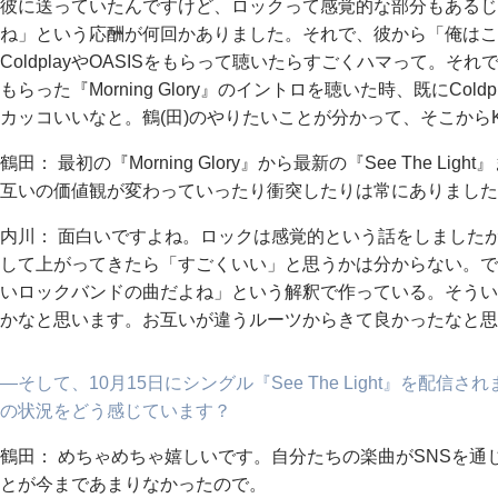
彼に送っていたんですけど、ロックって感覚的な部分もあるじ
ね」という応酬が何回かありました。それで、彼から「俺はこ
ColdplayやOASISをもらって聴いたらすごくハマって。
もらった『Morning Glory』のイントロを聴いた時、既にCo
カッコいいなと。鶴(田)のやりたいことが分かって、そこからK
鶴田： 最初の『Morning Glory』から最新の『See The 
互いの価値観が変わっていったり衝突したりは常にありました
内川： 面白いですよね。ロックは感覚的という話をしました
して上がってきたら「すごくいい」と思うかは分からない。で
いロックバンドの曲だよね」という解釈で作っている。そうい
かなと思います。お互いが違うルーツからきて良かったなと思
―そして、10月15日にシングル『See The Light』を配
の状況をどう感じています？
鶴田： めちゃめちゃ嬉しいです。自分たちの楽曲がSNSを
とが今まであまりなかったので。