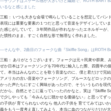
―サウンドはスケール感が大きいけど繊細で、ROTH BART 
いるなと感じました
三船： いつも大きな会場で鳴らしていることを想定してバン
表現には重要な要素の１つだと思って音楽をデザインしていま
た感じがしていて、３年間作品が作れなかったエネルギーが、３
た慣性のまま、すごく自然な形で無理なく作れました。
―そんな中、2曲目のフォークな曲『Skiffle Song』はROTH 
三船： ありがとうございます。フォークは元々民衆や群衆、
ぜか日本はフォークソングを70年代に輸入した際、四畳半の
て。本当はみんなのことを歌う音楽なのに、僕と君だけで完結
アメリカの古い音楽やフォークソング、ブルースなどロックの
かった声たちにすごく興味があったので、そういうものを現代
だから、自然とそこに返っていったのかなと。実は『Skiffle 
で少しやっても「今みんなに聴かせる価値ない」と思ってずっ
の子供が 育てられないのなら 他人の子供を 育ててみてはい
義をもう一度考え直してみよう、本当に血のつながりだけが大