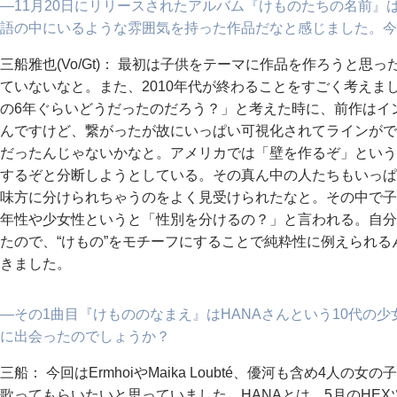
―11月20日にリリースされたアルバム『けものたちの名前』
語の中にいるような雰囲気を持った作品だなと感じました。今
三船雅也(Vo/Gt)： 最初は子供をテーマに作品を作ろうと
ていないなと。また、2010年代が終わることをすごく考えまし
の6年ぐらいどうだったのだろう？」と考えた時に、前作はイ
んですけど、繋がったが故にいっぱい可視化されてラインがで
だったんじゃないかなと。アメリカでは「壁を作るぞ」という
するぞと分断しようとしている。その真ん中の人たちもいっぱいいた
味方に分けられちゃうのをよく見受けられたなと。その中で子
年性や少女性というと「性別を分けるの？」と言われる。自分
たので、“けもの”をモチーフにすることで純粋性に例えられ
きました。
―その1曲目『けもののなまえ』はHANAさんという10代の少
に出会ったのでしょうか？
三船： 今回はErmhoiやMaika Loubté、優河も含め4人
歌ってもらいたいと思っていました。HANAとは、5月のHE