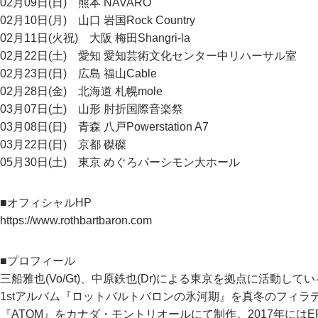
02月09日(日) 熊本 NAVARO
02月10日(月) 山口 岩国Rock Country
02月11日(火祝) 大阪 梅田Shangri-la
02月22日(土) 愛知 愛知芸術文化センター中リハーサル室
02月23日(日) 広島 福山Cable
02月28日(金) 北海道 札幌mole
03月07日(土) 山形 肘折国際音楽祭
03月08日(日) 青森 八戸Powerstation A7
03月22日(日) 京都 磔磔
05月30日(土) 東京 めぐろパーシモン大ホール
■オフィシャルHP
https://www.rothbartbaron.com
■プロフィール
三船雅也(Vo/Gt)、中原鉄也(Dr)による東京を拠点に活動し
1stアルバム『ロットバルトバロンの氷河期』を真冬のフィラデ
『ATOM』をカナダ・モントリオールにて制作。2017年にはEP『