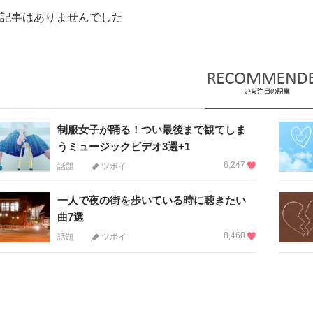
記事はありませんでした
制服女子が踊る！つい最後まで観てしま
うミュージックビデオ3選+1
6,247
話題
ツボイ
一人で夜の街を歩いている時に聴きたい
曲7選
8,460
話題
ツボイ