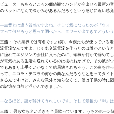
ピューターもあるところの価値観でバンドが今出せる最新の音
のペットになんで温かみがあるんだろうという感じに近い感覚
―生音とは違う質感ですよね。そして気になったのが『ウォー
フって何だろうと思って調べたら、タワーが出てきてどういう
三船： その業界では有名ですよ(笑)。今僕たちが使っている
流電流なんですよ。じゃあ交流電流を作ったのは誰かというと
に憧れてエジソンの会社に入ったのに、確執か何かで辞めてし
が電気のある生活を送れているのは彼のおかげで、その彼がウ
でもあまり上手くいかなくて結局壊されちゃう。この曲を作っ
って、ニコラ・テスラの何かの曲なんだろうなと思ってタイト
さるんですけど、みんな意外と知らなくて。僕は子供の時に図
の記憶が自然と浮かんできました。
―なるほど。謎が解けてうれしいです。そして最後の『iki』
三船： 男も女も老い若きも全員歌っています。うちのホーン