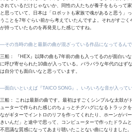
されているだけじゃないか、同性の人たちが養子をもらって家
と思っていて、日本は「ロボットも家族で魂があると思う」っ
うことを7年ぐらい前から考えていたんですよ。それがすごく今
が持っていたものを再発見した感じですね。
―その当時の曲と最新の曲が混ざっている作品になってるんで
三船： 『HEX』以降の曲も7年前の曲も入ってるのが面白いな
に呼び寄せられた10曲が入っている。バラバラな年代のはず
は自分でも面白いなと思っています。
―面白いといえば『TAICO SONG』。いろいろな音が入っ
三船： これは最新の曲です。最初はすごくシンプルな太鼓が
ューターで作られた感じのちょっとチグハグになるトラックを
ながギターでイントロのリフを作ってくれたり、ホーンがバー
きいんだ」と途中で思って、コンピューターで作ったドラムと
不思議な質感になってあまり聴いたことない曲になりました。