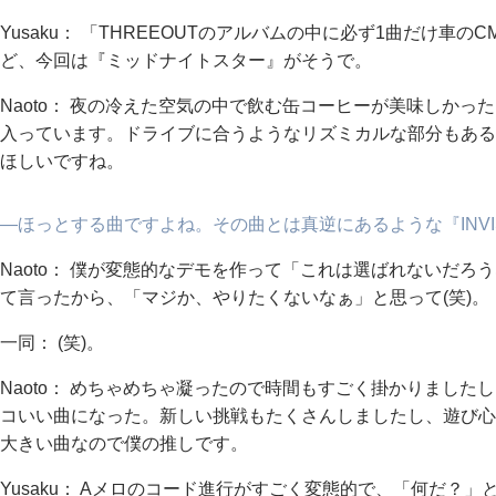
Yusaku： 「THREEOUTのアルバムの中に必ず1曲だけ
ど、今回は『ミッドナイトスター』がそうで。
Naoto： 夜の冷えた空気の中で飲む缶コーヒーが美味しか
入っています。ドライブに合うようなリズミカルな部分もある
ほしいですね。
―ほっとする曲ですよね。その曲とは真逆にあるような『INVI
Naoto： 僕が変態的なデモを作って「これは選ばれないだろ
て言ったから、「マジか、やりたくないなぁ」と思って(笑)。
一同： (笑)。
Naoto： めちゃめちゃ凝ったので時間もすごく掛かりまし
コいい曲になった。新しい挑戦もたくさんしましたし、遊び心
大きい曲なので僕の推しです。
Yusaku： Aメロのコード進行がすごく変態的で、「何だ？