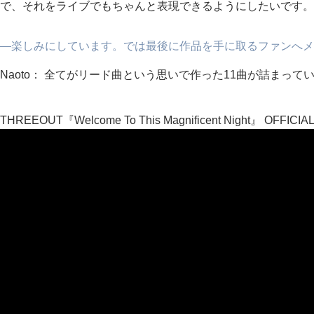
で、それをライブでもちゃんと表現できるようにしたいです。
―楽しみにしています。では最後に作品を手に取るファンへメ
Naoto： 全てがリード曲という思いで作った11曲が詰まっ
THREEOUT『Welcome To This Magnificent Night』 OFFICIA