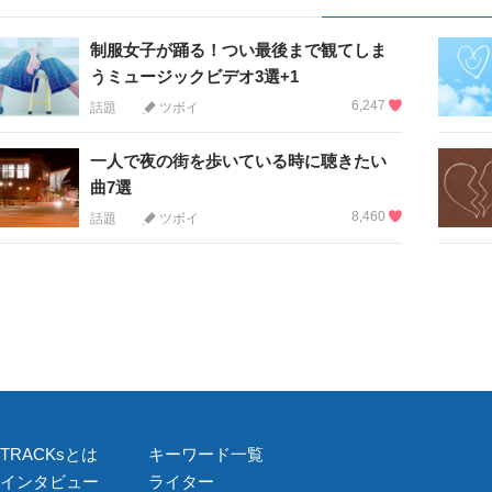
制服女子が踊る！つい最後まで観てしま
うミュージックビデオ3選+1
6,247
話題
ツボイ
一人で夜の街を歩いている時に聴きたい
曲7選
8,460
話題
ツボイ
TRACKsとは
キーワード一覧
インタビュー
ライター