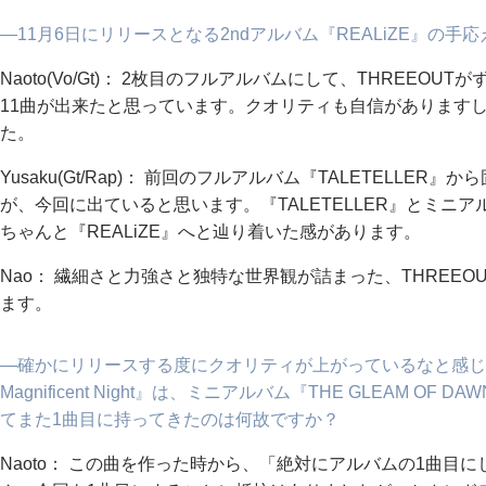
―11月6日にリリースとなる2ndアルバム『REALiZE』の手
Naoto(Vo/Gt)： 2枚目のフルアルバムにして、THREE
11曲が出来たと思っています。クオリティも自信があります
た。
Yusaku(Gt/Rap)： 前回のフルアルバム『TALETELL
が、今回に出ていると思います。『TALETELLER』とミニアルバ
ちゃんと『REALiZE』へと辿り着いた感があります。
Nao： 繊細さと力強さと独特な世界観が詰まった、THREE
ます。
―確かにリリースする度にクオリティが上がっているなと感じます。1曲
Magnificent Night』は、ミニアルバム『THE GLEAM 
てまた1曲目に持ってきたのは何故ですか？
Naoto： この曲を作った時から、「絶対にアルバムの1曲目