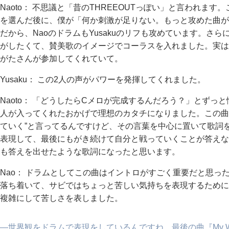
Naoto： 不思議と「昔のTHREEOUTっぽい」と言われま
を選んだ後に、僕が「何か刺激が足りない。もっと攻めた曲が
だから、NaoのドラムもYusakuのリフも攻めています。さ
がしたくて、賛美歌のイメージでコーラスを入れました。実はコー
がたさんが参加してくれていて。
Yusaku： この2人の声がパワーを発揮してくれました。
Naoto： 「どうしたらCメロが完成するんだろう？」とずっと悩
人が入ってくれたおかげで理想のカタチになりました。この曲
ていく”と言ってるんですけど、その言葉を中心に置いて歌詞
表現して、最後にもがき続けて自分と戦っていくことが答えな
も答えを出せたような歌詞になったと思います。
Nao： ドラムとしてこの曲はイントロがすごく重要だと思っ
落ち着いて、サビではちょっと苦しい気持ちを表現するために
複雑にして苦しさを表しました。
―世界観をドラムで表現をしているんですね。最後の曲『My W