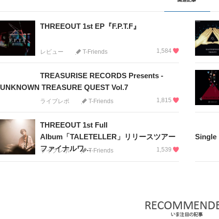
THREEOUT 1st EP『F.P.T.F』
1,584
レビュー
T-Friends
TREASURISE RECORDS Presents -
UNKNOWN TREASURE QUEST Vol.7
1,815
ライブレポ
T-Friends
THREEOUT 1st Full
Album「TALETELLER」リリースツアー
Singl
ファイナルワ…
1,539
ライブレポ
T-Friends