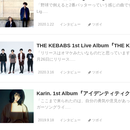
「野球で例えると2番バッターっていう感じの曲です(Uch
Lig.....
2020.1.22
インタビュー
ツボイ
THE KEBABS 1st Live Album『T
「リリースはオマケみたいなものだと思っています(
月26日にリリース.....
2020.3.16
インタビュー
ツボイ
Karin. 1st Album『アイデンテ
「ここまで来られたのは、自分の勇気や意見があった
ガーソングライ.....
2019.9.18
インタビュー
ツボイ