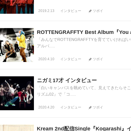
2019.2.13
インタビュー
ツボイ
ROTTENGRAFFTY Best Album『Y
「みんなでROTTENGRAFFTYを育てていければい
アルバ.....
2020.4.10
インタビュー
ツボイ
ニガミ17才 インタビュー
「白いキャンバスを眺めていて、見えてきたらそこに
リズム02』で「コ.....
2020.4.20
インタビュー
ツボイ
Kream 2nd配信Single『Kogarash