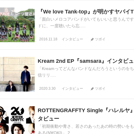
『We love Tank-top』が明かすヤ
「面白いメロコアバンドがいてもいいと思うんですよ
ドに、一度聴いたら忘.....
2016.11.18
インタビュー
ツボイ
Kream 2nd EP『samsara』インタビ
「Kreamってどんなバンドなんだろうというのをちゃん
信リリ.....
2020.3.30
インタビュー
ツボイ
ROTTENGRAFFTY Single『ハレルヤ』
タビュー
「初期衝動や青さ、若さのあったあの時の勢いをも
ある(N∀OKI)」 2.....