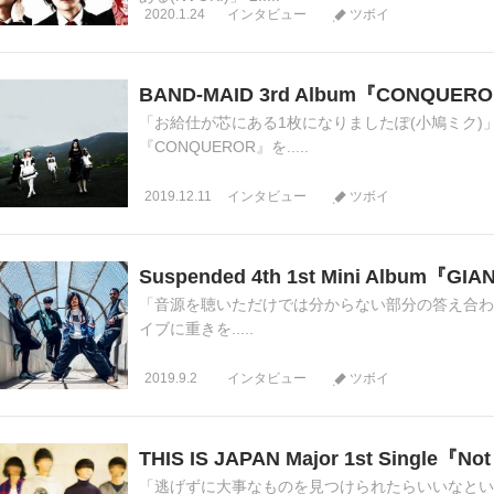
2020.1.24
インタビュー
ツボイ
BAND-MAID 3rd Album『CONQU
「お給仕が芯にある1枚になりましたぽ(小鳩ミク)」
『CONQUEROR』を.....
2019.12.11
インタビュー
ツボイ
Suspended 4th 1st Mini Album
「音源を聴いただけでは分からない部分の答え合わせを
イブに重きを.....
2019.9.2
インタビュー
ツボイ
THIS IS JAPAN Major 1st Single
「逃げずに大事なものを見つけられたらいいなという