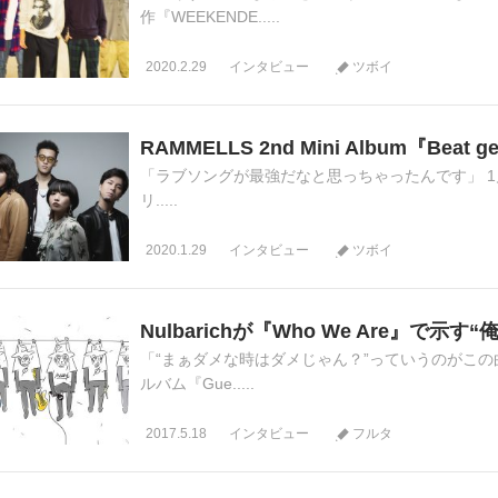
作『WEEKENDE.....
2020.2.29
インタビュー
ツボイ
RAMMELLS 2nd Mini Album『Beat
「ラブソングが最強だなと思っちゃったんです」 1月15日
リ.....
2020.1.29
インタビュー
ツボイ
Nulbarichが『Who We Are』で示す
「“まぁダメな時はダメじゃん？”っていうのがこの曲で
ルバム『Gue.....
2017.5.18
インタビュー
フルタ