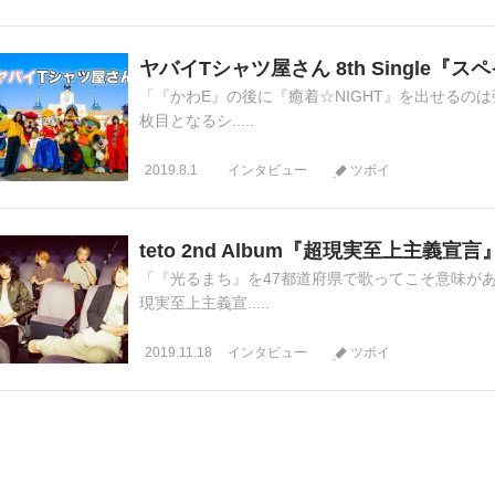
ヤバイTシャツ屋さん 8th Single
「『かわE』の後に『癒着☆NIGHT』を出せるのは強
枚目となるシ.....
2019.8.1
インタビュー
ツボイ
teto 2nd Album『超現実至上主義
「『光るまち』を47都道府県で歌ってこそ意味がある
現実至上主義宣.....
2019.11.18
インタビュー
ツボイ