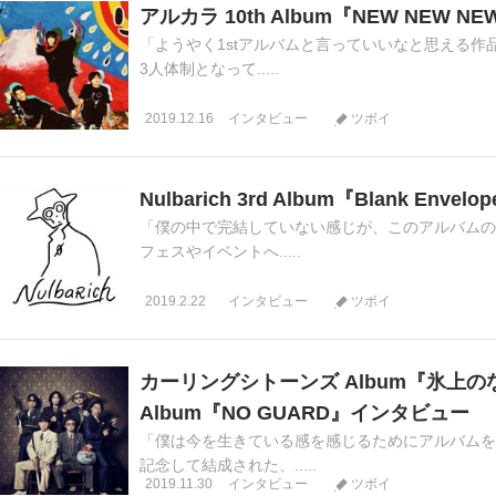
アルカラ 10th Album『NEW NEW 
「ようやく1stアルバムと言っていいなと思える作
3人体制となって.....
2019.12.16
インタビュー
ツボイ
Nulbarich 3rd Album『Blank Env
「僕の中で完結していない感じが、このアルバムのい
フェスやイベントへ.....
2019.2.22
インタビュー
ツボイ
カーリングシトーンズ Album『氷上の
Album『NO GUARD』インタビュー
「僕は今を生きている感を感じるためにアルバムを
記念して結成された、.....
2019.11.30
インタビュー
ツボイ