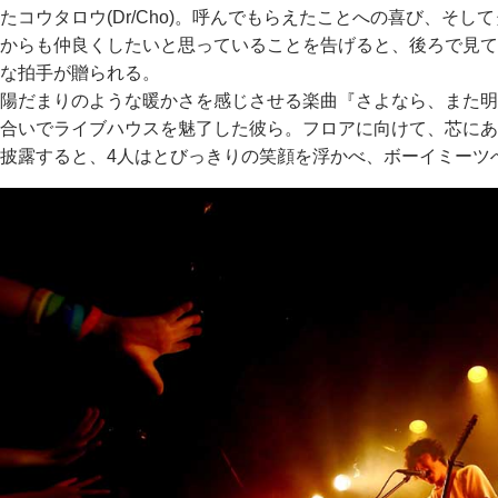
たコウタロウ(Dr/Cho)。呼んでもらえたことへの喜び、そ
からも仲良くしたいと思っていることを告げると、後ろで見て
な拍手が贈られる。
陽だまりのような暖かさを感じさせる楽曲『さよなら、また明日
合いでライブハウスを魅了した彼ら。フロアに向けて、芯にあ
披露すると、4人はとびっきりの笑顔を浮かべ、ボーイミーツ