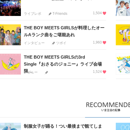
1,504
ライブレポ
T-Friends
THE BOY MEETS GIRLSが料理したオー
ルAランク曲をご堪能あれ
1,960
インタビュー
ツボイ
THE BOY MEETS GIRLSの3rd
Single『おさるのジョニー』ライブ会場
限…
1,524
レビュー
制服女子が踊る！つい最後まで観てしま