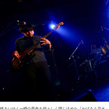
移ろいゆく一瞬の景色を瑞々しく閉じ込めた『かげろう花火』