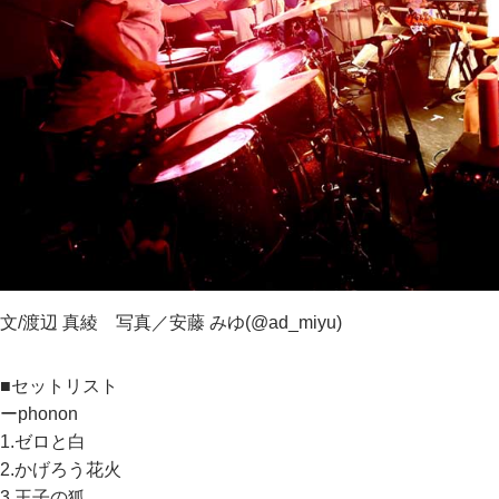
文/渡辺 真綾 写真／安藤 みゆ(
@ad_miyu
)
■セットリスト
ーphonon
1.ゼロと白
2.かげろう花火
3.王子の狐