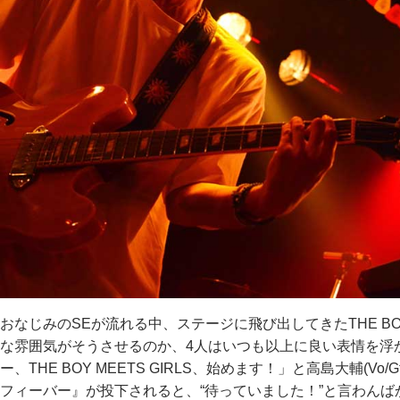
おなじみのSEが流れる中、ステージに飛び出してきたTHE BOY
な雰囲気がそうさせるのか、4人はいつも以上に良い表情を浮
ー、THE BOY MEETS GIRLS、始めます！」と高島大輔(Vo/G
フィーバー』が投下されると、“待っていました！”と言わん