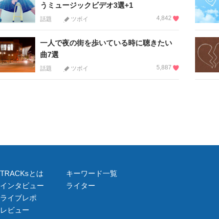
うミュージックビデオ3選+1
4,842
話題
ツボイ
一人で夜の街を歩いている時に聴きたい
曲7選
5,887
話題
ツボイ
TRACKsとは
キーワード一覧
インタビュー
ライター
ライブレポ
レビュー