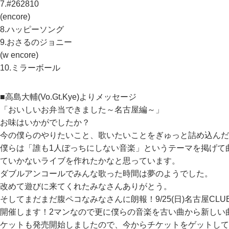
7.#262810
(encore)
8.ハッピーソング
9.おさるのジョニー
(w encore)
10.ミラーボール
■高島大輔(Vo.Gt.Kye)よりメッセージ
「おいしいお弁当できました～名古屋編～」
お味はいかがでしたか？
今の僕らのやりたいこと、歌いたいことをぎゅっと詰め込んだ
僕らは「誰も1人ぼっちにしない音楽」というテーマを掲げて
ていかないライブを作れたかなと思っています。
ダブルアンコールでみんな歌った時間は夢のようでした。
改めて遊びに来てくれたみなさんありがとう。
そしてまだまだ腹ペコなみなさんに朗報！9/25(日)名古屋CLUB 
開催します！2マンなので更に僕らの音楽を古い曲から新しい
ケットも発売開始しましたので、今からチケットをゲットして