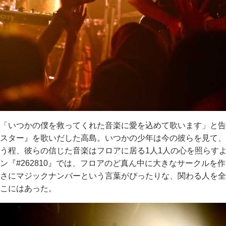
「いつかの僕を救ってくれた音楽に愛を込めて歌います」と告
スター』を歌いだした高島。いつかの少年は今の彼らを見て、
う程、彼らの信じた音楽はフロアに居る1人1人の心を照らす
ン『#262810』では、フロアのど真ん中に大きなサークル
さにマジックナンバーという言葉がぴったりな、関わる人を全
こにはあった。