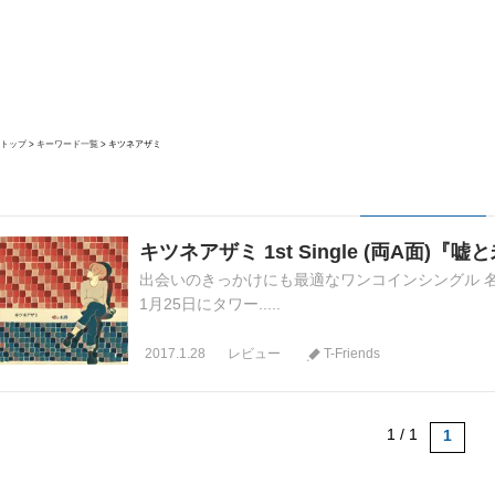
トップ
キーワード一覧
キツネアザミ
キツネアザミ 1st Single (両A面)『嘘
出会いのきっかけにも最適なワンコインシングル 
1月25日にタワー.....
2017.1.28
レビュー
T-Friends
1 / 1
1