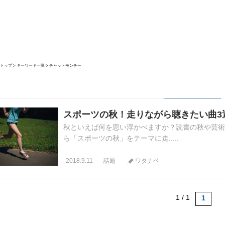
トップ
キーワード一覧
チャットモンチー
スポーツの秋！走りながら聴きたい曲3
秋といえば何を思い浮かべますか？読書の秋や芸術
ら「スポーツの秋」をテーマに走.....
2018.9.11
話題
ワタナベ
1 / 1
1