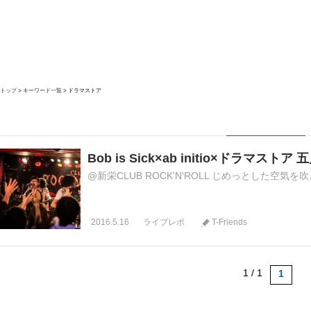
トップ
キーワード一覧
ドラマストア
Bob is Sick×ab initio×ドラマ
@新栄CLUB ROCK'N'ROLL じめっとした空気を吹き飛
2016.5.16
ライブレポ
T-Friends
1 / 1
1