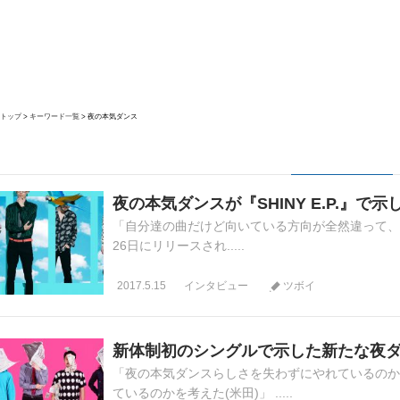
トップ
キーワード一覧
夜の本気ダンス
夜の本気ダンスが『SHINY E.P.』で
「自分達の曲だけど向いている方向が全然違って、や
26日にリリースされ.....
2017.5.15
インタビュー
ツボイ
新体制初のシングルで示した新たな夜
「夜の本気ダンスらしさを失わずにやれているのか
ているのかを考えた(米田)」 .....