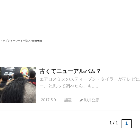
トップ
キーワード一覧
Aerosmith
古くてニューアルバム？
エアロスミスのスティーブン・タイラーがテレビに出
ー、と思って調べたら、も.....
2017.5.9
話題
影井公彦
1 / 1
1