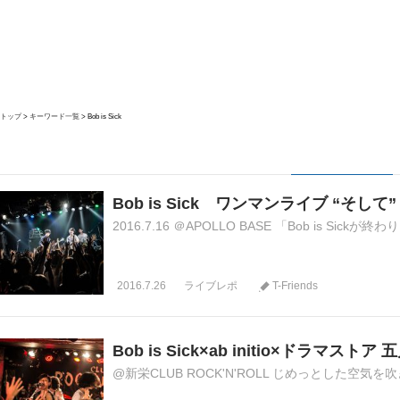
トップ
キーワード一覧
Bob is Sick
Bob is Sick ワンマンライブ “そして”
2016.7.16 ＠APOLLO BASE 「Bob is Si
2016.7.26
ライブレポ
T-Friends
Bob is Sick×ab initio×ドラマ
@新栄CLUB ROCK'N'ROLL じめっとした空気を吹き飛