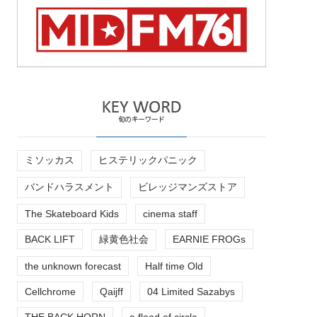
ミソッカス
ヒステリックパニック
バンドハラスメント
ビレッジマンズストア
The Skateboard Kids
cinema staff
BACK LIFT
緑黄色社会
EARNIE FROGs
the unknown forecast
Half time Old
Cellchrome
Qaijff
04 Limited Sazabys
THE BACK HORN
a flood of circle