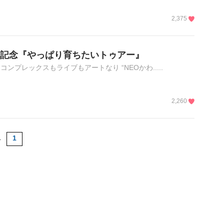
2,375
NK」発売記念『やっぱり育ちたいトゥアー』
'ROLL コンプレックスもライブもアートなり “NEOかわ.....
2,260
1
1