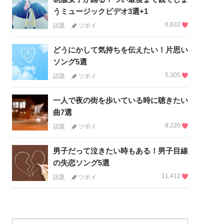
うミュージックビデオ3選+1
6,632
話題
ツボイ
どうにかして気持ちを伝えたい！片思い
ソング5選
5,305
話題
ツボイ
一人で夜の街を歩いている時に聴きたい
曲7選
9,220
話題
ツボイ
男子だって泣きたい時もある！男子目線
の失恋ソング5選
11,412
話題
ツボイ