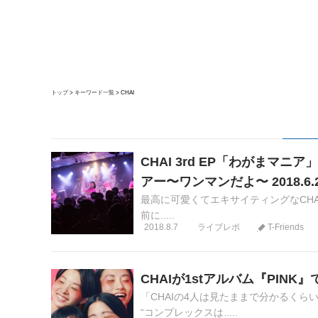
トップ
キーワード一覧
CHAI
CHAI 3rd EP「わがまマニア
アー〜ワンマンだよ〜 2018.6.2
最高に可愛くてエキサイティングなCHAIの
前に.....
2018.8.7
ライブレポ
T-Friends
CHAIが1stアルバム『PIN
「CHAIの4人は見たままで分かるくら
“コンプレックスは.....