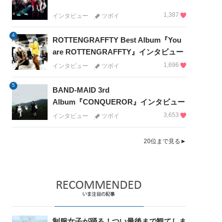
1,387
インタビュー
ツボイ
4
ROTTENGRAFFTY Best Album『You
are ROTTENGRAFFTY』インタビュー
1,696
インタビュー
ツボイ
5
BAND-MAID 3rd
Album『CONQUEROR』インタビュー
3,653
インタビュー
ツボイ
20位まで見る►
制服女子が踊る！つい最後まで観てしま