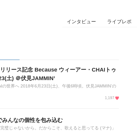
インタビュー
ライブレポ
」リリース記念 Because ウィーアー・CHAIトゥ
3(土) ＠伏見JAMMIN’
世界へ 2018年6月23日(土)、午後6時頃。伏見JAMMIN’の
1,197
K』でみんなの個性を包み込む
い完璧じゃないから。だからこそ、歌えると思ってる (マナ)」