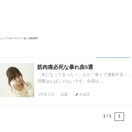
トップ
キーワード一覧
DEZERT
筋肉痛必死な暴れ曲5選
「冬になって太った～」とか「寒くて運動不足～」
消費はんぱじゃないです。今回は.....
2018.3.21
話題
きぬ汰
1 / 1
1