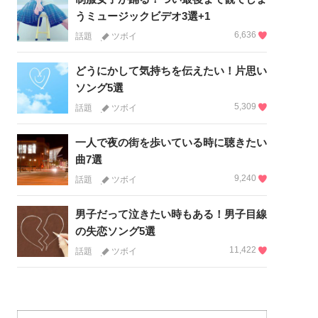
うミュージックビデオ3選+1
6,636
話題
ツボイ
どうにかして気持ちを伝えたい！片思い
ソング5選
5,309
話題
ツボイ
一人で夜の街を歩いている時に聴きたい
曲7選
9,240
話題
ツボイ
男子だって泣きたい時もある！男子目線
の失恋ソング5選
11,422
話題
ツボイ