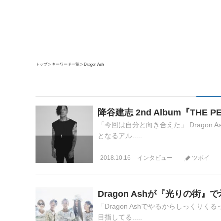
トップ
キーワード一覧
Dragon Ash
降谷建志 2nd Album『THE
「今回は自分と向き合えた」 Dragon
となるアル.....
2018.10.16
インタビュー
ツボイ
Dragon Ashが『光りの街
「Dragon Ashでやるからしっくりく
目指してる.....