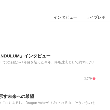
インタビュー
ライブレポ
 PENDULUM』インタビュー
 Ashでの活動が21年目を迎えた今年、降谷建志として約3年ぶり
3,679
』で示す未来への希望
るって曲もあるし、Dragon Ashだから許される曲、そういうのを