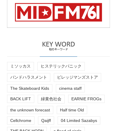
ミソッカス
ヒステリックパニック
バンドハラスメント
ビレッジマンズストア
The Skateboard Kids
cinema staff
BACK LIFT
緑黄色社会
EARNIE FROGs
the unknown forecast
Half time Old
Cellchrome
Qaijff
04 Limited Sazabys
THE BACK HORN
a flood of circle