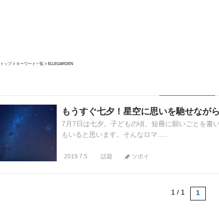
トップ
キーワード一覧
ELLEGARDEN
もうすぐ七夕！星空に思いを馳せながら
7月7日は七夕。子どもの頃、短冊に願いごとを書
もいると思います。そんなロマ.....
2019.7.5
話題
ツボイ
1 / 1
1