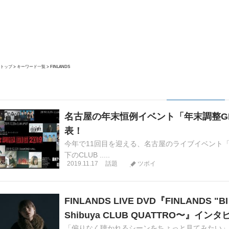
トップ
キーワード一覧
FINLANDS
名古屋の年末恒例イベント「年末調整GI
表！
今年で11回目を迎える、名古屋のライブイベント「年末
下のCLUB .....
2019.11.17
話題
ツボイ
FINLANDS LIVE DVD『FINLANDS "BI T
Shibuya CLUB QUATTRO〜』イン
「偏りなく聴かれるシーンをちょっと見てみたい」 