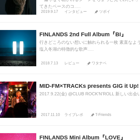
てきたベースのコ.....
2019.9.17
インタビュー
ツボイ
FINLANDS 2nd Full Album『BI』
行きどころのない想いに触れられる一枚 素直なよ
塩入冬湖の特徴的な歌声.....
2018.7.13
レビュー
ワタナベ
MID-FM×TRACKs presents GIG it Up! 
2017.9.22(金) @CLUB ROCK'N'ROLL 新しい
2017.11.10
ライブレポ
T-Friends
FINLANDS Mini Album『LOVE』