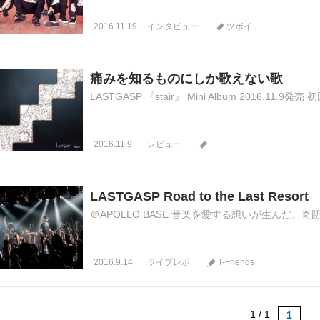
2016.11.19
インタビュー
ツボイ
痛みを知るものにしか歌えない歌
LASTGASP 『stair』 Mini Album 2016.11.9発売 
2016.11.9
レビュー
LASTGASP Road to the Last Resort
＠APOLLO BASE 音楽を愛する想いが生んだ、奇跡の一夜。 
2016.9.14
ライブレポ
T-Friends
1 / 1
1