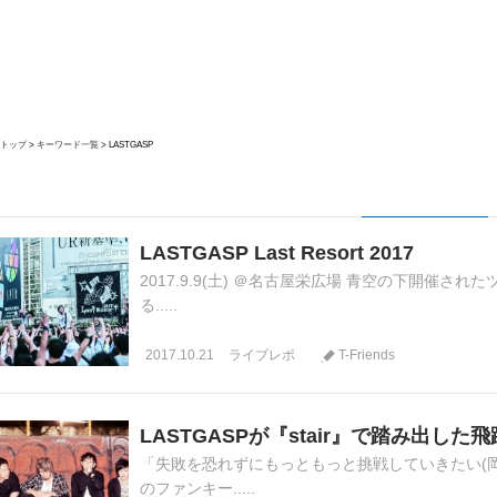
トップ
キーワード一覧
LASTGASP
LASTGASP Last Resort 2017
2017.9.9(土) ＠名古屋栄広場 青空の下開催され
る.....
2017.10.21
ライブレポ
T-Friends
LASTGASPが『stair』で踏み出した
「失敗を恐れずにもっともっと挑戦していきたい(岡田)
のファンキー.....