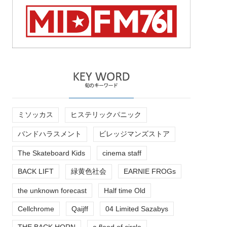
ミソッカス
ヒステリックパニック
バンドハラスメント
ビレッジマンズストア
The Skateboard Kids
cinema staff
BACK LIFT
緑黄色社会
EARNIE FROGs
the unknown forecast
Half time Old
Cellchrome
Qaijff
04 Limited Sazabys
THE BACK HORN
a flood of circle