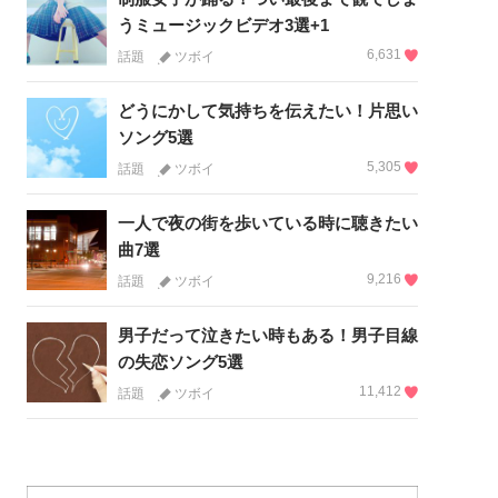
うミュージックビデオ3選+1
6,631
話題
ツボイ
どうにかして気持ちを伝えたい！片思い
ソング5選
5,305
話題
ツボイ
一人で夜の街を歩いている時に聴きたい
曲7選
9,216
話題
ツボイ
男子だって泣きたい時もある！男子目線
の失恋ソング5選
11,412
話題
ツボイ