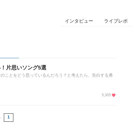
インタビュー
ライブレポ
！片思いソング5選
分のことをどう思っているんだろう？と考えたら、告白する勇
5,305
1
1