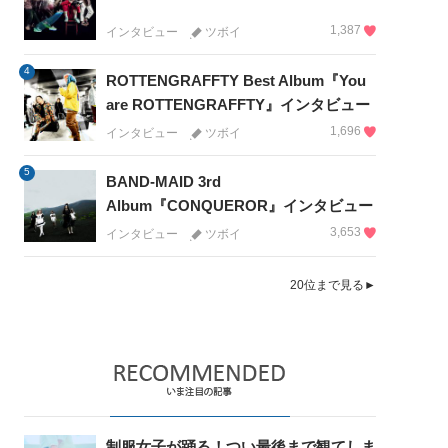
1,387
インタビュー
ツボイ
4
ROTTENGRAFFTY Best Album『You
are ROTTENGRAFFTY』インタビュー
1,696
インタビュー
ツボイ
5
BAND-MAID 3rd
Album『CONQUEROR』インタビュー
3,653
インタビュー
ツボイ
20位まで見る►
制服女子が踊る！つい最後まで観てしま