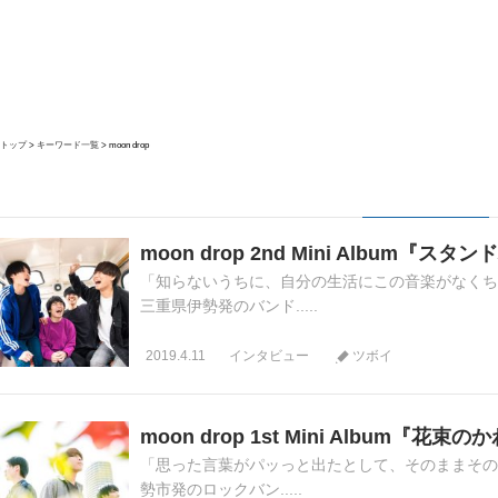
トップ
キーワード一覧
moon drop
moon drop 2nd Mini Album
「知らないうちに、自分の生活にこの音楽がなくち
三重県伊勢発のバンド.....
2019.4.11
インタビュー
ツボイ
moon drop 1st Mini Album『
「思った言葉がパッっと出たとして、そのままその場
勢市発のロックバン.....