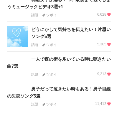
うミュージックビデオ3選+1
6,628
話題
ツボイ
どうにかして気持ちを伝えたい！片思い
ソング5選
5,305
話題
ツボイ
一人で夜の街を歩いている時に聴きたい
曲7選
9,213
話題
ツボイ
男子だって泣きたい時もある！男子目線
の失恋ソング5選
11,412
話題
ツボイ