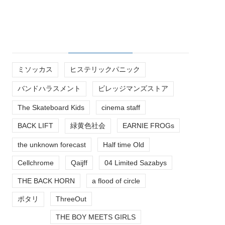
ミソッカス
ヒステリックパニック
バンドハラスメント
ビレッジマンズストア
The Skateboard Kids
cinema staff
BACK LIFT
緑黄色社会
EARNIE FROGs
the unknown forecast
Half time Old
Cellchrome
Qaijff
04 Limited Sazabys
THE BACK HORN
a flood of circle
ポタリ
ThreeOut
THE BOY MEETS GIRLS