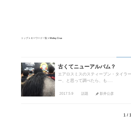
トップ
キーワード一覧
Motley Crue
古くてニューアルバム？
エアロスミスのスティーブン・タイラーが
ー、と思って調べたら、も.....
2017.5.9
話題
影井公彦
1 / 