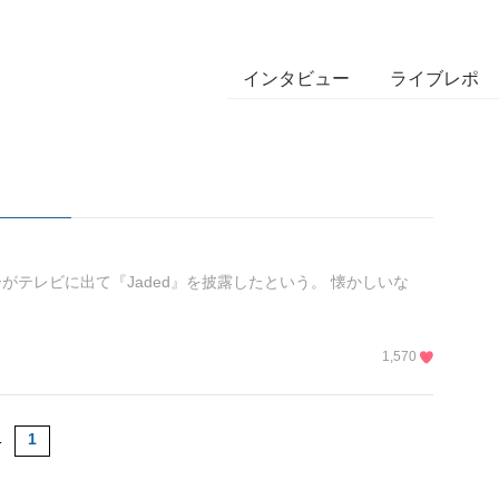
インタビュー
ライブレポ
テレビに出て『Jaded』を披露したという。 懐かしいな
1,570
1
1