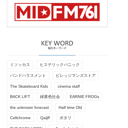
ミソッカス
ヒステリックパニック
バンドハラスメント
ビレッジマンズストア
The Skateboard Kids
cinema staff
BACK LIFT
緑黄色社会
EARNIE FROGs
the unknown forecast
Half time Old
Cellchrome
Qaijff
ポタリ