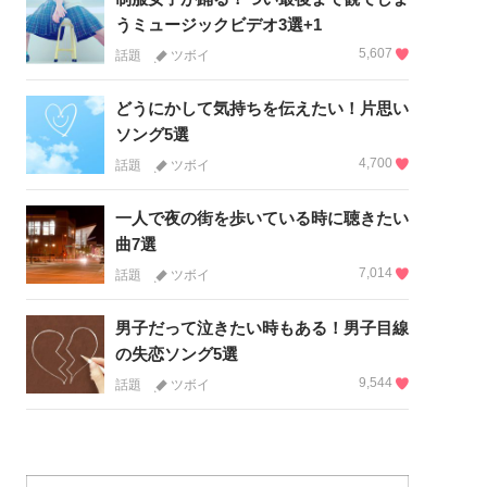
うミュージックビデオ3選+1
5,607
話題
ツボイ
どうにかして気持ちを伝えたい！片思い
ソング5選
4,700
話題
ツボイ
一人で夜の街を歩いている時に聴きたい
曲7選
7,014
話題
ツボイ
男子だって泣きたい時もある！男子目線
の失恋ソング5選
9,544
話題
ツボイ