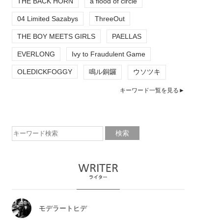
THE BACK HORN
a flood of circle
04 Limited Sazabys
ThreeOut
THE BOY MEETS GIRLS
PAELLAS
EVERLONG
Ivy to Fraudulent Game
OLEDICKFOGGY
鳴ル銅鑼
ウソツキ
キーワード一覧を見る►
モデラートヒデ