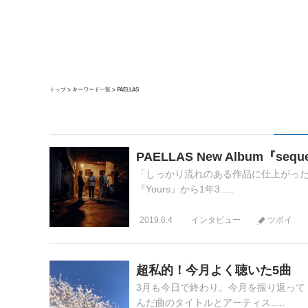
トップ
キーワード一覧
PAELLAS
PAELLAS New Album『seq
「しっかり流れのある作品に仕上がった
『Yours』から1年3.....
2019.6.4
インタビュー
ツボイ
超私的！今月よく聴いた5曲
3月も今日で終わり。今月を振り返って
んだ曲のタイトルとアーティス.....