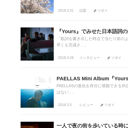
2018.3.31
話題
ツボイ
『Yours』でみせた日本語詞
「歌詞を書き出した時点で当たり前のように
早くも完成さ.....
2018.3.28
インタビュー
ツボイ
PAELLAS Mini Album『Your
PAELLASの進化を存分に堪能できる作品
はない.....
2018.3.5
レビュー
ツボイ
一人で夜の街を歩いている時に