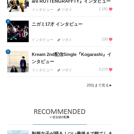
are ROTTENGRAFFTY』インタビュー
1,191
インタビュー
ツボイ
4
ニガミ17才 インタビュー
230
インタビュー
ツボイ
5
Kream 2nd配信Single『Kogarashi』イ
ンタビュー
3,275
インタビュー
ツボイ
20位まで見る►
制服女子が踊る！つい最後まで観てしま