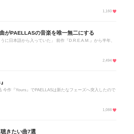
1,160
の曲がPAELLASの音楽を唯一無二にする
日本語から入っていた」 前作『D.R.E.A.M.』から半年、
2,494
s』
 今作『Yours』でPAELLASは新たなフェーズへ突入したので
1,088
聴きたい曲7選