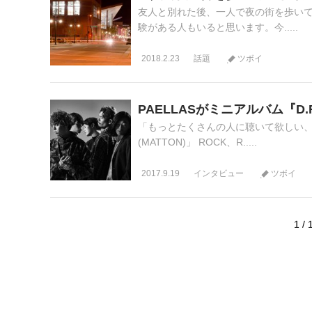
友人と別れた後、一人で夜の街を歩い
験がある人もいると思います。今.....
2018.2.23
話題
ツボイ
PAELLASがミニアルバム『D.
「もっとたくさんの人に聴いて欲しい
(MATTON)」 ROCK、R.....
2017.9.19
インタビュー
ツボイ
1 / 