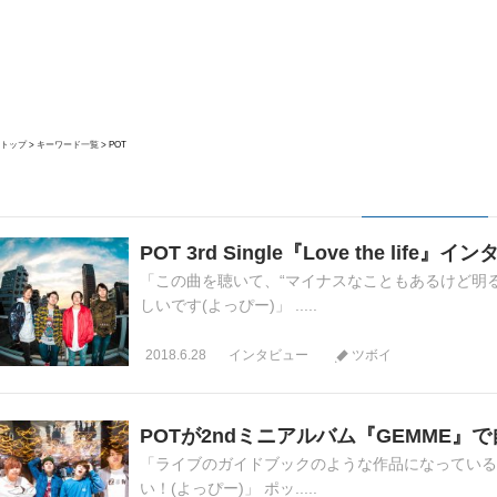
トップ
キーワード一覧
POT
POT 3rd Single『Love the life』
「この曲を聴いて、“マイナスなこともあるけど明
しいです(よっぴー)」 .....
2018.6.28
インタビュー
ツボイ
POTが2ndミニアルバム『GEMME』
「ライブのガイドブックのような作品になっている
い！(よっぴー)」 ポッ.....