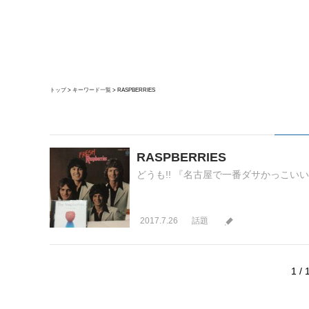
トップ
キーワード一覧
RASPBERRIES
RASPBERRIES
どうも!! 『名古屋で一番ダサかっこいいバ
2017.7.26
話題
1 / 