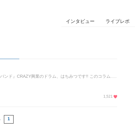
インタビュー
ライブレポ
ンド』CRAZY興業のドラム、はちみつです!! このコラム.....
1,521
1
1