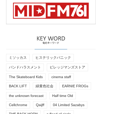
ミソッカス
ヒステリックパニック
バンドハラスメント
ビレッジマンズストア
The Skateboard Kids
cinema staff
BACK LIFT
緑黄色社会
EARNIE FROGs
the unknown forecast
Half time Old
Cellchrome
Qaijff
04 Limited Sazabys
THE BACK HORN
a flood of circle