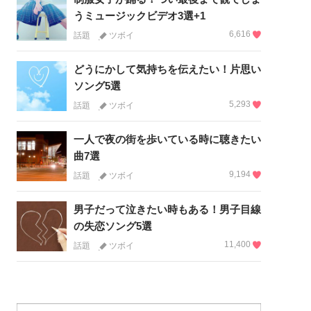
うミュージックビデオ3選+1
6,616
話題
ツボイ
どうにかして気持ちを伝えたい！片思い
ソング5選
5,293
話題
ツボイ
一人で夜の街を歩いている時に聴きたい
曲7選
9,194
話題
ツボイ
男子だって泣きたい時もある！男子目線
の失恋ソング5選
11,400
話題
ツボイ