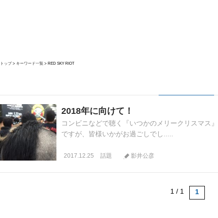
トップ
キーワード一覧
RED SKY RIOT
2018年に向けて！
コンビニなどで聴く『いつかのメリークリスマス』
ですが、皆様いかがお過ごしでし.....
2017.12.25
話題
影井公彦
1 / 1
1