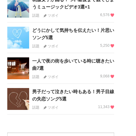
うミュージックビデオ3選+1
6,576
話題
ツボイ
どうにかして気持ちを伝えたい！片思い
ソング5選
5,250
話題
ツボイ
一人で夜の街を歩いている時に聴きたい
曲7選
9,068
話題
ツボイ
男子だって泣きたい時もある！男子目線
の失恋ソング5選
11,343
話題
ツボイ