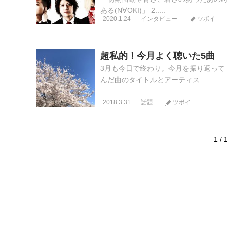
ある(N∀OKI)」 2.....
2020.1.24
インタビュー
ツボイ
超私的！今月よく聴いた5曲
3月も今日で終わり。今月を振り返って
んだ曲のタイトルとアーティス.....
2018.3.31
話題
ツボイ
1 / 