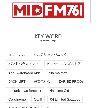
ミソッカス
ヒステリックパニック
バンドハラスメント
ビレッジマンズストア
The Skateboard Kids
cinema staff
BACK LIFT
緑黄色社会
EARNIE FROGs
the unknown forecast
Half time Old
Cellchrome
Qaijff
04 Limited Sazabys
THE BACK HORN
a flood of circle