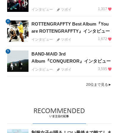
1,317
インタビュー
ツボイ
4
ROTTENGRAFFTY Best Album『You
are ROTTENGRAFFTY』インタビュー
1,672
インタビュー
ツボイ
5
BAND-MAID 3rd
Album『CONQUEROR』インタビュー
3,595
インタビュー
ツボイ
20位まで見る►
制服女子が踊る！つい最後まで観てしま