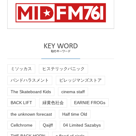
ミソッカス
ヒステリックパニック
バンドハラスメント
ビレッジマンズストア
The Skateboard Kids
cinema staff
BACK LIFT
緑黄色社会
EARNIE FROGs
the unknown forecast
Half time Old
Cellchrome
Qaijff
04 Limited Sazabys
THE BACK HORN
a flood of circle