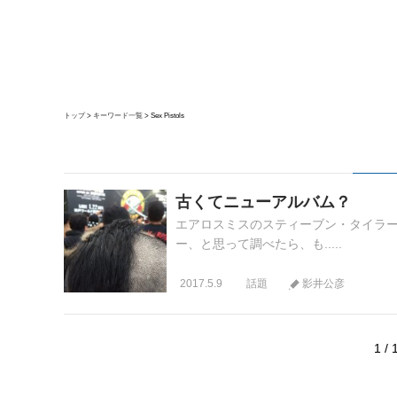
トップ
キーワード一覧
Sex Pistols
古くてニューアルバム？
エアロスミスのスティーブン・タイラーが
ー、と思って調べたら、も.....
2017.5.9
話題
影井公彦
1 / 