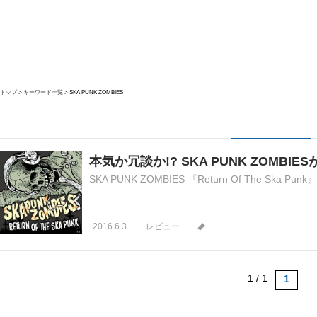
トップ
キーワード一覧
SKA PUNK ZOMBIES
本気か冗談か!? SKA PUNK ZOMBI
SKA PUNK ZOMBIES 『Return Of The Ska Punk』 3r
2016.6.3
レビュー
1 / 1
1