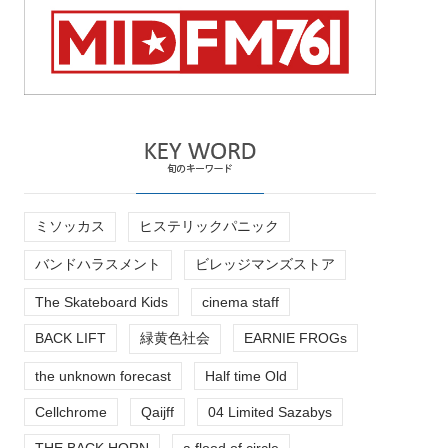
ミソッカス
ヒステリックパニック
バンドハラスメント
ビレッジマンズストア
The Skateboard Kids
cinema staff
BACK LIFT
緑黄色社会
EARNIE FROGs
the unknown forecast
Half time Old
Cellchrome
Qaijff
04 Limited Sazabys
THE BACK HORN
a flood of circle