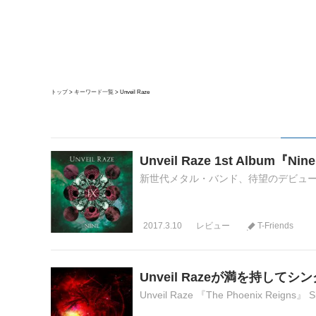
トップ
キーワード一覧
Unveil Raze
Unveil Raze 1st Album『Nin
新世代メタル・バンド、待望のデビューアルバム Unv
2017.3.10
レビュー
T-Friends
Unveil Razeが満を持して
Unveil Raze 『The Phoenix Reigns』 S