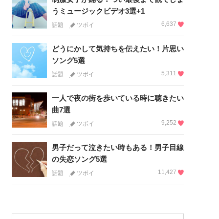
うミュージックビデオ3選+1
6,637
話題
ツボイ
どうにかして気持ちを伝えたい！片思い
ソング5選
5,311
話題
ツボイ
一人で夜の街を歩いている時に聴きたい
曲7選
9,252
話題
ツボイ
男子だって泣きたい時もある！男子目線
の失恋ソング5選
11,427
話題
ツボイ