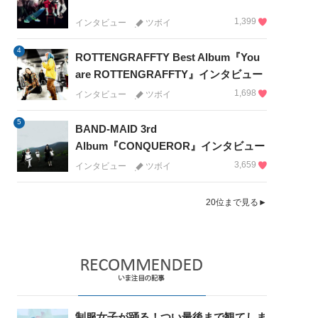
1,399
インタビュー
ツボイ
4
ROTTENGRAFFTY Best Album『You
are ROTTENGRAFFTY』インタビュー
1,698
インタビュー
ツボイ
5
BAND-MAID 3rd
Album『CONQUEROR』インタビュー
3,659
インタビュー
ツボイ
20位まで見る►
制服女子が踊る！つい最後まで観てしま