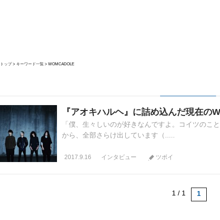
トップ
キーワード一覧
WOMCADOLE
『アオキハルヘ』に詰め込んだ現在のWO
「僕、生々しいのが好きなんですよ。コイツのこと
から、全部さらけ出しています（.....
2017.9.16
インタビュー
ツボイ
1 / 1
1