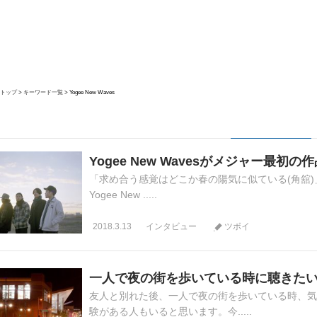
トップ
キーワード一覧
Yogee New Waves
Yogee New Wavesがメジャー最
「求め合う感覚はどこか春の陽気に似ている(角舘)
Yogee New .....
2018.3.13
インタビュー
ツボイ
一人で夜の街を歩いている時に聴きたい
友人と別れた後、一人で夜の街を歩いている時、気
験がある人もいると思います。今.....