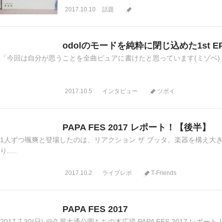
2017.10.10
話題
odolのモードを純粋に閉じ込めた1st 
「今回は自分が思うことを全曲ピュアに書けたと思っています(ミゾベ)」 “踊
2017.10.5
インタビュー
ツボイ
PAPA FES 2017 レポート！【後半】
1人ずつ颯爽と登場したのは、リアクション ザ ブッタ。楽器を構え大
り.....
2017.10.2
ライブレポ
T-Friends
PAPA FES 2017
2017.7.30(日) @久屋大通公園もちの木広場 PAPA FES 2017 レポート！【