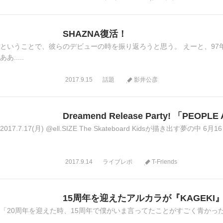
SHAZNA復活！
ということで、彼らのデビューの時を振り返ろうと思う。 えーと、97
ああ.....
2017.9.15
話題
影井公彦
Dreamend Release Party! 「PEOPLE
2017.7.17(月) @ell.SIZE The Skateboard Kidsが描き出す夢の中 6月16日
2017.9.14
ライブレポ
T-Friends
15周年を迎えたアルカラが『KAGEK
「20周年を迎えた時、15周年で僕がいま言ってたことがすごく青かったなと