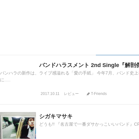
バンドハラスメント 2nd Single『解
バンハラの新作は、ライブ感溢れる「愛の手紙」 今年7月、バンド史上初
に.....
2017.10.11
レビュー
T-Friends
シガキマサキ
どうも!! 『名古屋で一番ダサかっこいいバンド』CRAZ