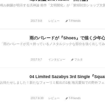
鳴ル銅鑼が明示する汎神論 前作『文明開化』が「第9回CDショップ大賞20
2017.9.8
レビュー
T-Friends
雨のパレードが『Shoes』で描く少年
「雨のパレードが元々持っているノスタルジックな部分を強く出してみました(福
2017.9.7
インタビュー
フルタ
04 Limited Sazabys 3rd Single『Squa
お待たせしました！新たなフォーリミ船出の1枚 地元愛知での野外フェス『Y
2017.8.30
レビュー
T-Friends