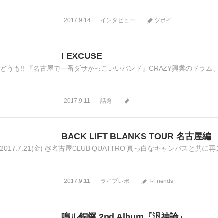
2017.9.14
インタビュー
ツボイ
I EXCUSE
どうも!! 『名古屋で一番ダサかっこいいバンド』CRAZY興業のドラム、はち
2017.9.11
話題
BACK LIFT BLANKS TOUR 名古屋編
2017.7.21(金) @名古屋CLUB QUATTRO 真っ白なキャンバスと共に再
2017.9.11
ライブレポ
T-Friends
鳴ル銅鑼 2nd Album『汎神論』