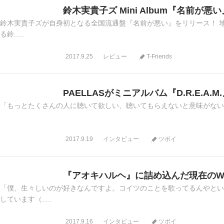
鈴木実貴子ズ Mini Album『名前が悪い
鈴木実貴子ズが自身初となる全国流通盤『名前が悪い』をリリース！ 
る鈴.....
2017.9.25
レビュー
T-Friends
PAELLASがミニアルバム『D.R.E.A
「もっとたくさんの人に聴いて欲しい、聴いてもらえないと意味がないと思って作
2017.9.19
インタビュー
ツボイ
『アオキハルヘ』に詰め込んだ現在のWO
「僕、生々しいのが好きなんですよ。コイツのことを歌ってるんやとい
しています（.....
2017.9.16
インタビュー
ツボイ