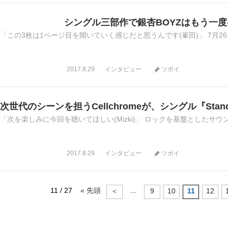
シングル三部作で銀杏BOYZはもう一
「この3枚は1ページ目を開いていく感じだと思うんです(峯田)」 7月26
2017.8.29
インタビュー
ツボイ
次世代のシーンを担うCellchromeが、シングル『Stan
「次を楽しみに今回を聴いてほしい(Mizki)」 ロックを基盤としたサウンド
2017.8.29
インタビュー
ツボイ
11 / 27
« 先頭
...
＜
9
10
11
12