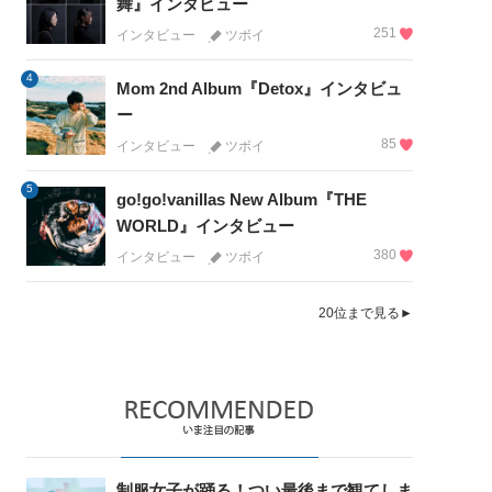
舞』インタビュー
251
インタビュー
ツボイ
4
Mom 2nd Album『Detox』インタビュ
ー
85
インタビュー
ツボイ
5
go!go!vanillas New Album『THE
WORLD』インタビュー
380
インタビュー
ツボイ
20位まで見る►
制服女子が踊る！つい最後まで観てしま