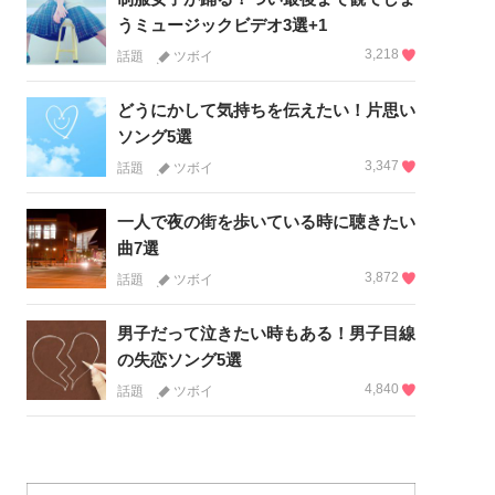
うミュージックビデオ3選+1
3,218
話題
ツボイ
どうにかして気持ちを伝えたい！片思い
ソング5選
3,347
話題
ツボイ
一人で夜の街を歩いている時に聴きたい
曲7選
3,872
話題
ツボイ
男子だって泣きたい時もある！男子目線
の失恋ソング5選
4,840
話題
ツボイ