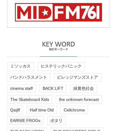
ミソッカス
ヒステリックパニック
バンドハラスメント
ビレッジマンズストア
cinema staff
BACK LIFT
緑黄色社会
The Skateboard Kids
the unknown forecast
Qaijff
Half time Old
Cellchrome
EARNIE FROGs
ポタリ