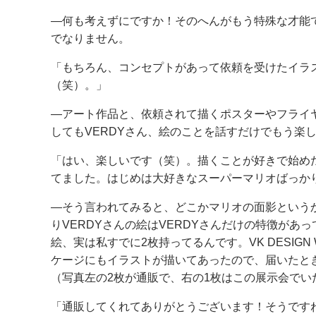
―何も考えずにですか！そのへんがもう特殊な才能
でなりません。
「もちろん、コンセプトがあって依頼を受けたイラ
（笑）。」
―アート作品と、依頼されて描くポスターやフライ
してもVERDYさん、絵のことを話すだけでもう楽
「はい、楽しいです（笑）。描くことが好きで始め
てました。はじめは大好きなスーパーマリオばっか
―そう言われてみると、どこかマリオの面影という
りVERDYさんの絵はVERDYさんだけの特徴が
絵、実は私すでに2枚持ってるんです。VK DESIG
ケージにもイラストが描いてあったので、届いたと
（写真左の2枚が通販で、右の1枚はこの展示会でい
「通販してくれてありがとうございます！そうです