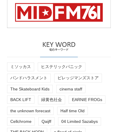
ミソッカス
ヒステリックパニック
バンドハラスメント
ビレッジマンズストア
The Skateboard Kids
cinema staff
BACK LIFT
緑黄色社会
EARNIE FROGs
the unknown forecast
Half time Old
Cellchrome
Qaijff
04 Limited Sazabys
THE BACK HORN
a flood of circle