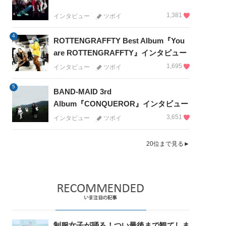
1,381
インタビュー
ツボイ
4
ROTTENGRAFFTY Best Album『You
are ROTTENGRAFFTY』インタビュー
1,695
インタビュー
ツボイ
5
BAND-MAID 3rd
Album『CONQUEROR』インタビュー
3,651
インタビュー
ツボイ
20位まで見る►
制服女子が踊る！つい最後まで観てしま