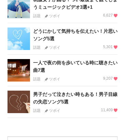
うミュージックビデオ3選+1
6,627
話題
ツボイ
どうにかして気持ちを伝えたい！片思い
ソング5選
5,301
話題
ツボイ
一人で夜の街を歩いている時に聴きたい
曲7選
9,207
話題
ツボイ
男子だって泣きたい時もある！男子目線
の失恋ソング5選
11,409
話題
ツボイ