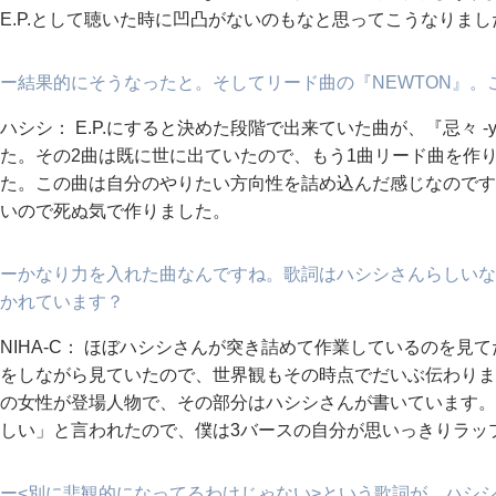
E.P.として聴いた時に凹凸がないのもなと思ってこうなりまし
ー結果的にそうなったと。そしてリード曲の『NEWTON』
ハシシ： E.P.にすると決めた段階で出来ていた曲が、『忌々 -yuy
た。その2曲は既に世に出ていたので、もう1曲リード曲を作り
た。この曲は自分のやりたい方向性を詰め込んだ感じなのです
いので死ぬ気で作りました。
ーかなり力を入れた曲なんですね。歌詞はハシシさんらしいなと
かれています？
NIHA-C： ほぼハシシさんが突き詰めて作業しているのを見
をしながら見ていたので、世界観もその時点でだいぶ伝わりま
の女性が登場人物で、その部分はハシシさんが書いています。「
しい」と言われたので、僕は3バースの自分が思いっきりラッ
ー<別に悲観的になってるわけじゃない>という歌詞が、ハシ