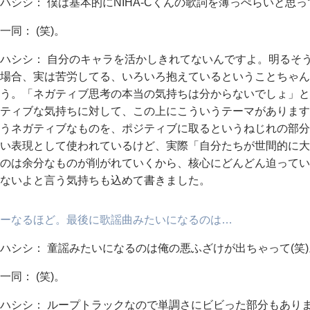
ハシシ： 僕は基本的にNIHA-Cくんの歌詞を薄っぺらいと思
一同： (笑)。
ハシシ： 自分のキャラを活かしきれてないんですよ。明るそ
場合、実は苦労してる、いろいろ抱えているということちゃん
う。「ネガティブ思考の本当の気持ちは分からないでしょ」と
ティブな気持ちに対して、この上にこういうテーマがあります
うネガティブなものを、ポジティブに取るというねじれの部分
い表現として使われているけど、実際「自分たちが世間的に大
のは余分なものが削がれていくから、核心にどんどん迫ってい
ないよと言う気持ちも込めて書きました。
ーなるほど。最後に歌謡曲みたいになるのは…
ハシシ： 童謡みたいになるのは俺の悪ふざけが出ちゃって(笑)
一同： (笑)。
ハシシ： ループトラックなので単調さにビビった部分もあり