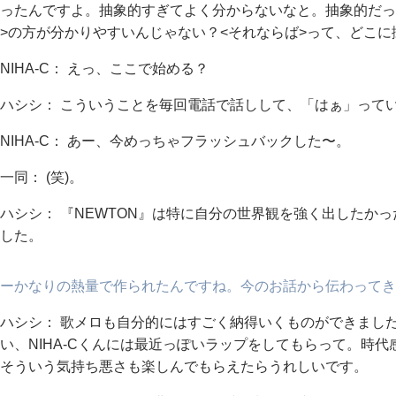
ったんですよ。抽象的すぎてよく分からないなと。抽象的だっ
>の方が分かりやすいんじゃない？<それならば>って、どこ
NIHA-C： えっ、ここで始める？
ハシシ： こういうことを毎回電話で話しして、「はぁ」って
NIHA-C： あー、今めっちゃフラッシュバックした〜。
一同： (笑)。
ハシシ： 『NEWTON』は特に自分の世界観を強く出したかっ
した。
ーかなりの熱量で作られたんですね。今のお話から伝わってき
ハシシ： 歌メロも自分的にはすごく納得いくものができまし
い、NIHA-Cくんには最近っぽいラップをしてもらって。時
そういう気持ち悪さも楽しんでもらえたらうれしいです。