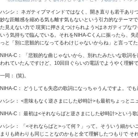
ハシシ： ネガティブマインドではなく、開き直りも若干あり
妙な距離感を縮める気も離す気もないという引力的なテーマで
た見えない力で 現実に押さえつけられよう>はネガティブな
いう気持ちで臨んでいる。それをNIHA-Cくんに振ったら、
っと「別に悲観的になってるわけじゃないからね」と言ってた
NIHA-C： 「悲観的な曲じゃないから、別れたみたいな歌詞
われていたんですけど、10回目ぐらいの電話でようやく理解
一同： (笑)。
NIHA-C： どうしても失恋の歌詞になっちゃうんですよ。で
ハシシ： <意味もなく逆さまにした砂時計>も最初ちょっとニ
NIHA-C： 最初は<それならばと逆さまにした砂時計>という
ハシシ： 「<それならばと>って何？」って。そういう細かい
まりも終わりも同じことなのかもと全て理解したつもりで そ