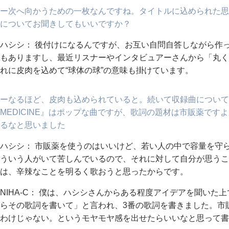
ー次へ向かうための一枚なんですね。タイトルに込められた思
についてお聞きしてもいいですか？
ハシシ： 後付けになるんですが、お互い自問自答しながら作っ
もありますし、最近リスナーやインタビュアーさんから「丸く
れに皮肉を込めて“球体の球”の意味も掛けています。
ーなるほど、皮肉も込められていると。続いて収録曲についてお
MEDICINE』はポップな曲ですが、歌詞の題材は市販薬で
るなと思いました
ハシシ： 市販薬を使うのはいいけど、若い人の中で容量を守
ういう人がいて苦しんでいるので、それに対して自分が思うこ
は、辛辣なことを明るく歌おうと思ったからです。
NIHA-C： 僕は、ハシシさんからある程度アイデアを聞いた上
らその歌詞を書いて」と言われ、3番の歌詞を書きました。市
わけじゃない。というモヤモヤ感を出せたらいいなと思って書