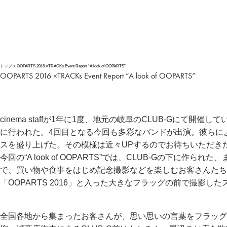
トップ
OOPARTS 2016 ×TRACKs Event Report “A look of OOPARTS”
OOPARTS 2016 ×TRACKs Event Report “A look of OOPARTS”
cinema staffが1年に1度、地元の岐阜のCLUB-Gにて開催し
に行われた。4回目となる今回も多彩なバンドが出演。彼らに
スを盛り上げた。その模様は近々UPするのでお待ちいただき
今回の“A look of OOPARTS”では、CLUB-Gの下に
で、買い物や食事をはじめ記念撮影などを楽しむお客さんたち
「OOPARTS 2016」と入った大きなフラッグの前で撮影し
全国各地から集まったお客さんが、思い思いの言葉をフラッグ