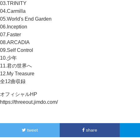
03.TRINITY
04.Carmilla
05.World's End Garden
06.Inception
07.Faster
08.ARCADIA
09.Self Control
10.少年
11.君の世界へ
12.My Treasure
全12曲収録
オフィシャルHP
https://threeout.jimdo.com/
tweet
share