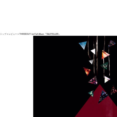
トップ
レビュー
THREEOUT 1st Full Album『TALETELLER』