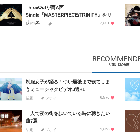
ThreeOutが両A面
Single『MASTERPIECE/TRINITY』をリ
リース！
2,001
レビュー
制服女子が踊る！つい最後まで観てしま
うミュージックビデオ3選+1
6,576
話題
ツボイ
一人で夜の街を歩いている時に聴きたい
曲7選
9,068
話題
ツボイ